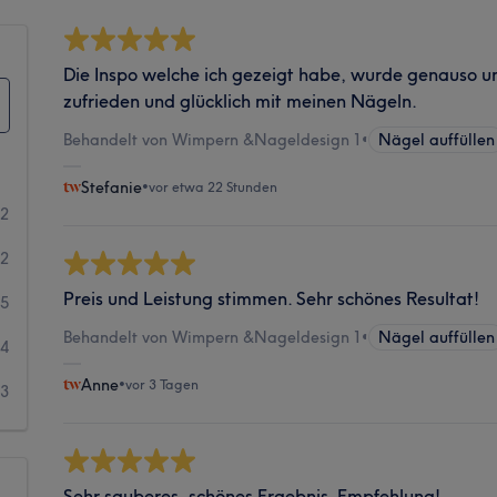
Die Inspo welche ich gezeigt habe, wurde genauso um
zufrieden und glücklich mit meinen Nägeln.
Behandelt von Wimpern &Nageldesign 1
•
Nägel auffüllen
Stefanie
•
vor etwa 22 Stunden
72
82
Preis und Leistung stimmen. Sehr schönes Resultat!
15
Behandelt von Wimpern &Nageldesign 1
•
Nägel auffüllen
4
Anne
•
vor 3 Tagen
3
Sehr sauberes, schönes Ergebnis. Empfehlung!