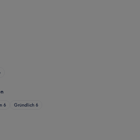
e
en
n
6
Gründlich
6