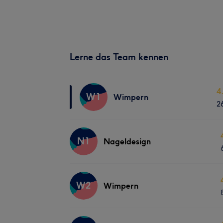
Lerne das Team kennen
4
W1
Wimpern
2
N1
Nageldesign
W2
Wimpern