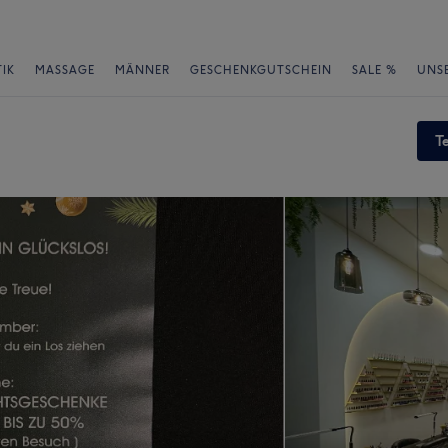
IK
MASSAGE
MÄNNER
GESCHENKGUTSCHEIN
SALE %
UNS
T