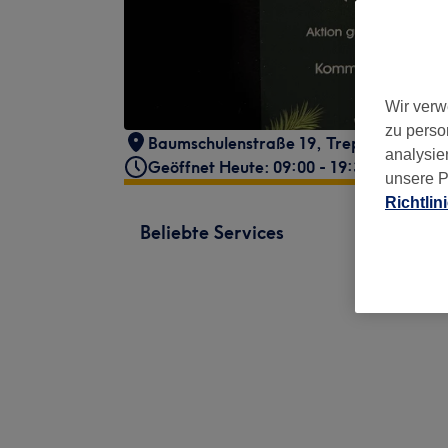
Wir verw
zu perso
Baumschulenstraße 19
,
Treptow-Köpeni
analysie
Geöffnet Heute: 09:00 - 19:30
unsere P
Richtlin
Beliebte Services