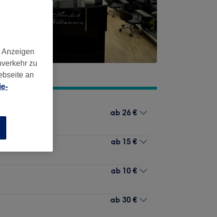
d Anzeigen
nverkehr zu
ebseite an
e-
ab
26 €
n
ab
15 €
ab
10 €
ab
30 €