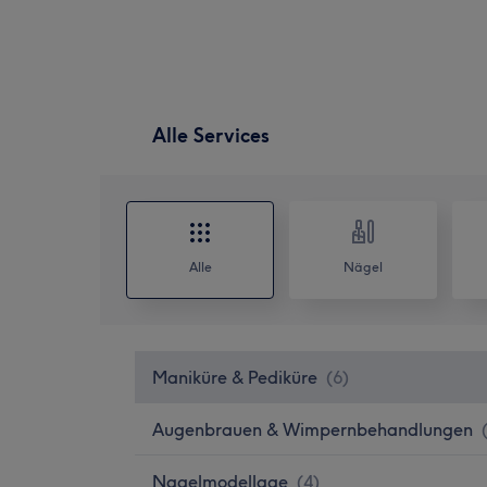
Alle Services
Alle
Nägel
Maniküre & Pediküre
(
6
)
Augenbrauen & Wimpernbehandlungen
Nagelmodellage
(
4
)