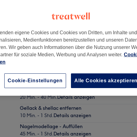
enden eigene Cookies und Cookies von Dritten, um Inhalte un
nalisieren, Medienfunktionen bereitzustellen und unseren Date
ck
,
Berlin
,
12437
ren. Wir geben auch Informationen über die Nutzung unserer W
artner für soziale Medien, Werbung und Analysen weiter.
Cooki
ien
Basic Pediküre
30 Min. - 1 Std.
Details anzeigen
Cookie-Einstellungen
Alle Cookies akzeptiere
Basis Maniküre
20 Min. - 40 Min.
Details anzeigen
Gellack & shellac entfernen
10 Min. - 1 Std.
Details anzeigen
Nagelmodellage - Auffüllen
45 Min. - 1 Std.
Details anzeigen