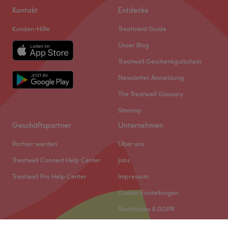
Kontakt
Entdecke
Kunden-Hilfe
Treatment Guide
Unser Blog
Treatwell Geschenkgutschein
Newsletter Anmeldung
The Treatwell Glossary
Sitemap
Was unsere Kunden über Lina sagen
Geschäftspartner
Unternehmen
Gründlich
8
Sympathisch
6
Effizient
5
Partner werden
Über uns
Treatwell Connect Help Center
Jobs
Treatwell Pro Help Center
Impressum
Cookie-Einstellungen
Rechtliches & GDPR