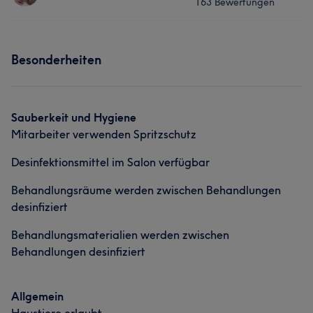
163 Bewertungen
Nägel
Gesicht
Nägel
Gesicht
Services
Portfolio
Besonderheiten
Nägel
Gesicht
Portfolio
Sauberkeit und Hygiene
Mitarbeiter verwenden Spritzschutz
Desinfektionsmittel im Salon verfügbar
Behandlungsräume werden zwischen Behandlungen
desinfiziert
Behandlungsmaterialien werden zwischen
Behandlungen desinfiziert
Allgemein