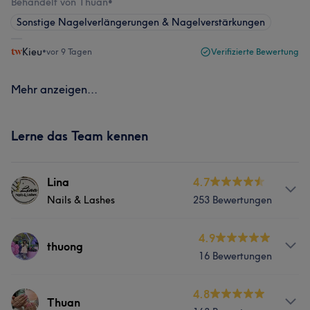
Behandelt von Thuan
•
Sonstige Nagelverlängerungen & Nagelverstärkungen
Kieu
•
vor 9 Tagen
Verifizierte Bewertung
Mehr anzeigen...
Lerne das Team kennen
Lina
4.7
Nails & Lashes
253 Bewertungen
Info
4.9
thuong
16 Bewertungen
Wunsch, Kundenzufriedenheit zu erreichen.
Services
Services
4.8
Thuan