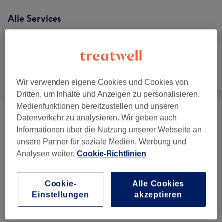
Alle Services
Alle
Nägel
Gesicht
Wir verwenden eigene Cookies und Cookies von
Dritten, um Inhalte und Anzeigen zu personalisieren,
Medienfunktionen bereitzustellen und unseren
Datenverkehr zu analysieren. Wir geben auch
Maniküre & Pediküre
(
7
)
ab 0,50 €
Informationen über die Nutzung unserer Webseite an
unsere Partner für soziale Medien, Werbung und
Nagelmodellage
(
3
)
ab 12 €
Analysen weiter.
Cookie-Richtlinien
Wimpernverlängerungen
(
9
)
ab 12 €
Cookie-
Alle Cookies
Augenbrauen & Wimpernbehandlungen
(
5
)
ab 7 €
Einstellungen
akzeptieren