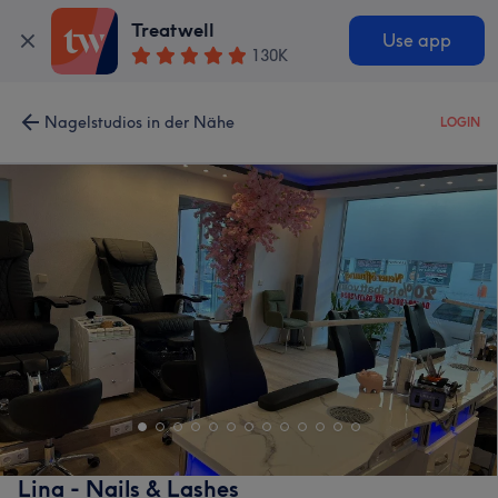
Treatwell
Use app
130K
Nagelstudios in der Nähe
LOGIN
Lina - Nails & Lashes