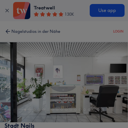
Treatwell
Use app
130K
Nagelstudios in der Nähe
LOGIN
Stadt Nails