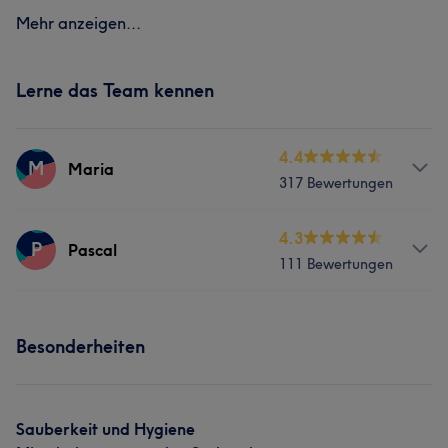
Mehr anzeigen...
Lerne das Team kennen
4.4
M
Maria
317 Bewertungen
Services
4.3
P
Pascal
111 Bewertungen
Nägel
Services
Was unsere Kunden über Maria sagen
Besonderheiten
Nägel
Professionell
15
Freundlich
15
Gründlich
11
Kompetent
11
Sauberkeit und Hygiene