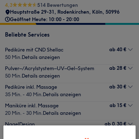
4,3
514 Bewertungen
Hauptstraße 29-31
,
Rodenkirchen
,
Köln
,
50996
Geöffnet Heute: 10:00 - 20:00
Beliebte Services
ab
40 €
Pediküre mit CND Shellac
50 Min.
Details anzeigen
ab
28 €
Pulver–/Acrylstystem–UV–Gel–System
50 Min.
Details anzeigen
ab
30 €
Pediküre inkl. Massage
35 Min. - 40 Min.
Details anzeigen
ab
15 €
Maniküre inkl. Massage
20 Min. - 30 Min.
Details anzeigen
ab
0,30 €
NagelDesign
5 Min. - 1 Std.
Details anzeigen