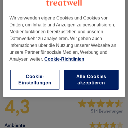
Alle Services
Wir verwenden eigene Cookies und Cookies von
Dritten, um Inhalte und Anzeigen zu personalisieren,
Maniküre & Pediküre
(
6
)
ab 3 €
Medienfunktionen bereitzustellen und unseren
Datenverkehr zu analysieren. Wir geben auch
Pulver–/Acrylsytem UV–Gel–Sytsem
(
1
)
ab 28 €
Informationen über die Nutzung unserer Webseite an
unsere Partner für soziale Medien, Werbung und
Nagelmodellage
(
1
)
ab 0,30 €
Analysen weiter.
Cookie-Richtlinien
Cookie-
Alle Cookies
Salonbewertungen
Einstellungen
akzeptieren
4,3
514 Bewertungen
Ambiente