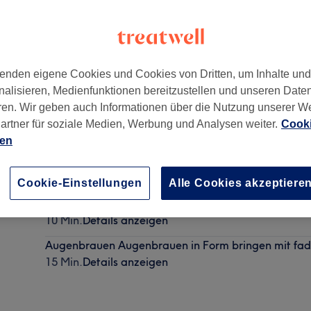
enden eigene Cookies und Cookies von Dritten, um Inhalte un
nalisieren, Medienfunktionen bereitzustellen und unseren Date
Köln
,
50670
ren. Wir geben auch Informationen über die Nutzung unserer W
artner für soziale Medien, Werbung und Analysen weiter.
Cooki
ien
Augenbrauen zupfen
10 Min.
Details anzeigen
Cookie-Einstellungen
Alle Cookies akzeptiere
Augenbrauen korrektur
10 Min.
Details anzeigen
Augenbrauen Augenbrauen in Form bringen mit fa
15 Min.
Details anzeigen