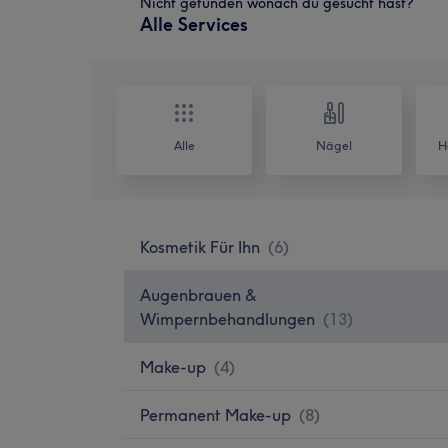
Nicht gefunden wonach du gesucht hast?
Alle Services
Alle
Nägel
H
Kosmetik Für Ihn
(
6
)
Augenbrauen &
Wimpernbehandlungen
(
13
)
Make-up
(
4
)
Permanent Make-up
(
8
)