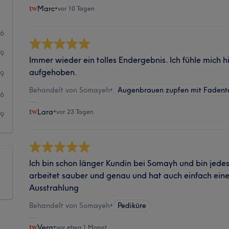
Marc
•
vor 10 Tagen
46
39
Immer wieder ein tolles Endergebnis. Ich fühle mich h
aufgehoben.
9
Behandelt von Somayeh
•
Augenbrauen zupfen mit Fadent
6
Lara
•
vor 23 Tagen
9
Ich bin schon länger Kundin bei Somayh und bin jedes
arbeitet sauber und genau und hat auch einfach ein
Ausstrahlung
Behandelt von Somayeh
•
Pediküre
Vera
•
vor etwa 1 Monat