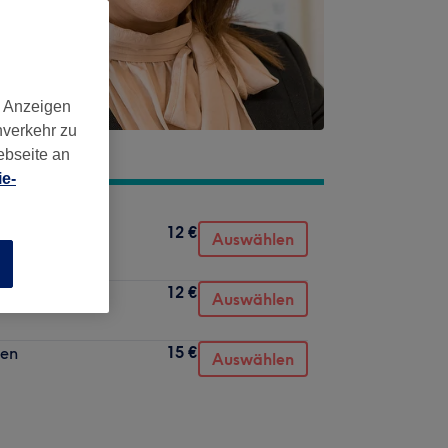
d Anzeigen
nverkehr zu
ebseite an
e-
12 €
Auswählen
n
12 €
Auswählen
15 €
den
Auswählen