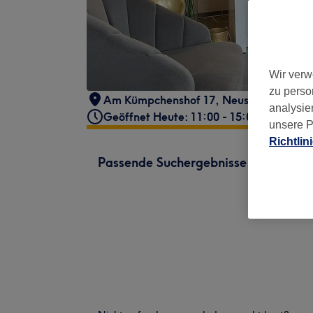
Wir verw
zu perso
Am Kümpchenshof 17
,
Neustadt-Nord
,
analysie
Geöffnet Heute: 11:00 - 15:00
unsere P
Richtlin
Passende Suchergebnisse