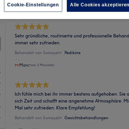
Sauberkeit
Cookie-Einstellungen
Alle Cookies akzeptiere
Sehr gründliche, routinierte und professionelle Beha
immer sehr zufrieden.
Behandelt von Somayeh
•
Pediküre
Marc
•
vor 2 Monaten
6
9
Ich fühle mich bei ihr immer bestens aufgehoben. Sie a
9
sich Zeit und schafft eine angenehme Atmosphäre. Mit
6
Mal sehr zufrieden. Klare Empfehlung!
Behandelt von Somayeh
•
Gesichtsbehandlungen
9