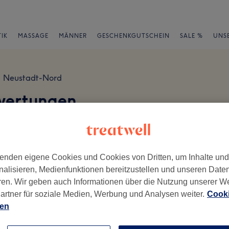
IK
MASSAGE
MÄNNER
GESCHENKGUTSCHEIN
SALE %
UNS
Neustadt-Nord
wertungen
en
enden eigene Cookies und Cookies von Dritten, um Inhalte un
nalisieren, Medienfunktionen bereitzustellen und unseren Date
ren. Wir geben auch Informationen über die Nutzung unserer W
ch geschrieben.
artner für soziale Medien, Werbung und Analysen weiter.
Cooki
ien
Ambiente
Se