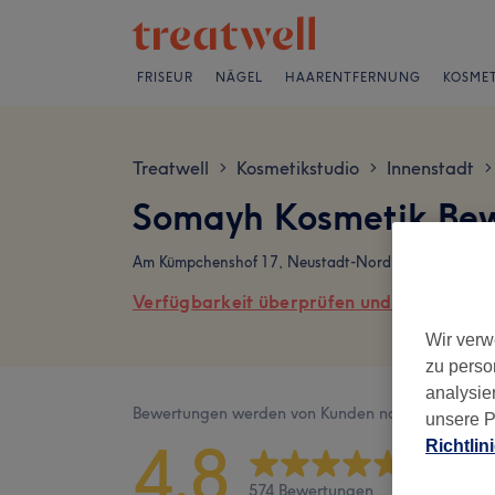
FRISEUR
NÄGEL
HAARENTFERNUNG
KOSMET
Treatwell
Kosmetikstudio
Innenstadt
>
>
>
Somayh Kosmetik Be
Am Kümpchenshof 17, Neustadt-Nord, 50670 Köln
Verfügbarkeit überprüfen und online buch
Wir verw
zu perso
analysie
Bewertungen werden von Kunden nach ihrem Besu
unsere P
4,8
Richtlin
574 Bewertungen