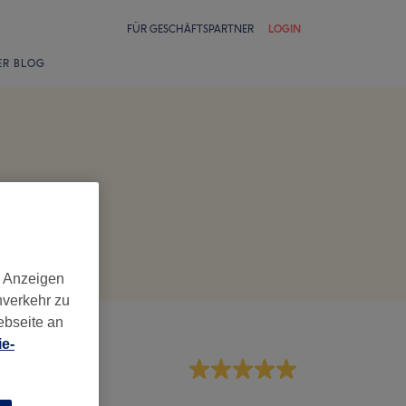
FÜR GESCHÄFTSPARTNER
LOGIN
ER BLOG
d Anzeigen
nverkehr zu
ebseite an
e-
rvice