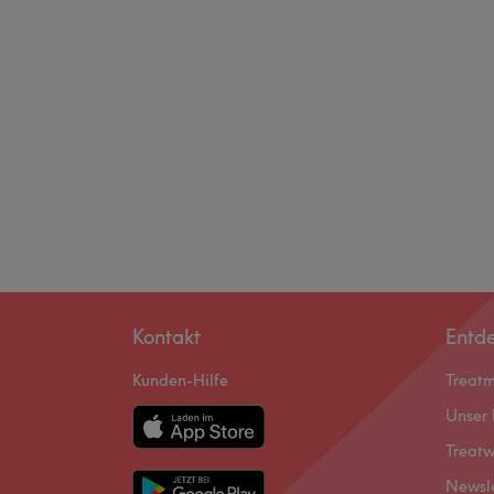
Kontakt
Entd
Kunden-Hilfe
Treat
Unser 
Treatw
Newsl