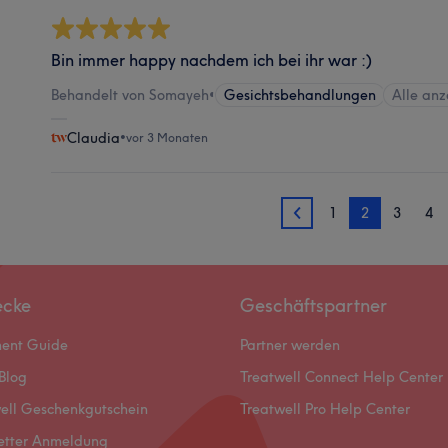
Bin immer happy nachdem ich bei ihr war :)
Behandelt von Somayeh
•
Gesichtsbehandlungen
Alle anz
Claudia
•
vor 3 Monaten
1
2
3
4
1
ecke
Geschäftspartner
ment Guide
Partner werden
Blog
Treatwell Connect Help Center
ell Geschenkgutschein
Treatwell Pro Help Center
etter Anmeldung