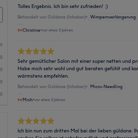
Tolles Ergebnis. Ich bin sehr zufrieden! :)
Behandelt von Güldane (Inhaber)
•
Wimpernverlängerung
Christine
•
vor etwa 3 Jahren
19
0
Sehr gemütlicher Salon mit einer super netten und pro
Habe mich sehr wohl und gut beraten gefühlt und k
0
wärmstens empfehlen.
0
Behandelt von Güldane (Inhaber)
•
Micro-Needling
0
Minh
•
vor etwa 3 Jahren
Ich bin nun zum dritten Mal bei der lieben güldane. Ih
sauber. Sie selber ist sehr freundlich und professionell