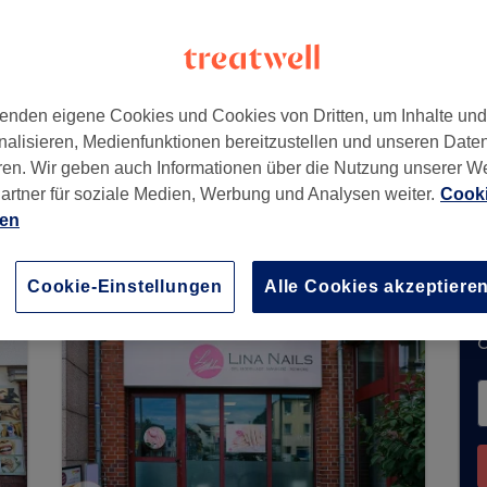
tschland
enden eigene Cookies und Cookies von Dritten, um Inhalte un
nalisieren, Medienfunktionen bereitzustellen und unseren Date
ren. Wir geben auch Informationen über die Nutzung unserer W
artner für soziale Medien, Werbung und Analysen weiter.
Cooki
ne Buchungen über Treatwell entgegen. Nutzen S
ien
hrer Nähe zu finden.
Dort warten viele erstklassi
Cookie-Einstellungen
Alle Cookies akzeptiere