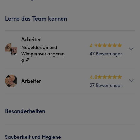
Lerne das Team kennen
Arbeiter
4.9
Nageldesign und
Wimpernverlängerun
47 Bewertungen
g 💕
Info
4.8
Arbeiter
27 Bewertungen
Hallo liebe Kunden, ich bin Hanni , ich bin
Nagelkünstlerin. Ich freue mich sehr über Ihren Besuch.
Services
Services
Besonderheiten
Nägel
Gesicht
Nägel
Gesicht
Portfolio
Sauberkeit und Hygiene