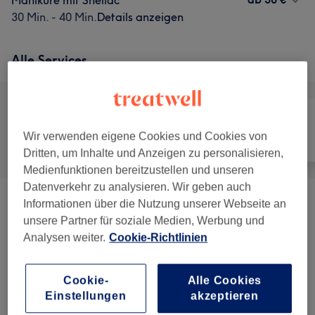
Maniküre mit Shellac
30 Min. - 40 Min.
Details anzeigen
Alle Services
Wir verwenden eigene Cookies und Cookies von
Alle
Nägel
Gesicht
Dritten, um Inhalte und Anzeigen zu personalisieren,
Medienfunktionen bereitzustellen und unseren
Datenverkehr zu analysieren. Wir geben auch
Informationen über die Nutzung unserer Webseite an
Nagelmodellage
(
3
)
ab 10 €
unsere Partner für soziale Medien, Werbung und
Analysen weiter.
Cookie-Richtlinien
Maniküre & Pediküre
(
5
)
ab 0,50 €
Wimpernverlängerungen
(
4
)
ab 40 €
Cookie-
Alle Cookies
Einstellungen
akzeptieren