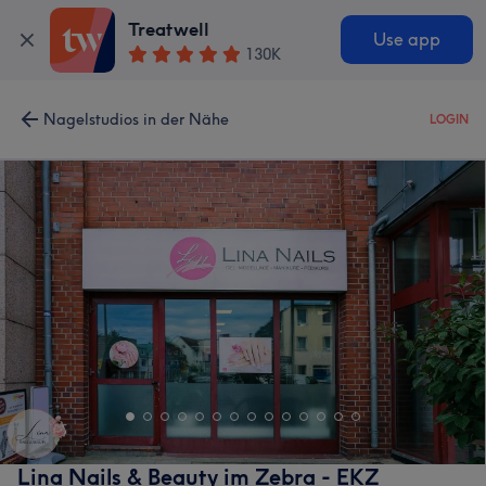
Treatwell
Use app
130K
Nagelstudios in der Nähe
LOGIN
Lina Nails & Beauty im Zebra - EKZ