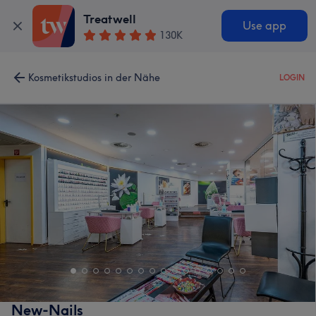
Treatwell
Use app
130K
Kosmetikstudios in der Nähe
LOGIN
New-Nails