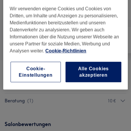
Wir verwenden eigene Cookies und Cookies von
Alle Services
Dritten, um Inhalte und Anzeigen zu personalisieren,
Medienfunktionen bereitzustellen und unseren
Datenverkehr zu analysieren. Wir geben auch
Informationen über die Nutzung unserer Webseite an
unsere Partner für soziale Medien, Werbung und
Alle
Nägel
Körper
Analysen weiter.
Cookie-Richtlinien
Cookie-
Alle Cookies
Maniküre & Nagelverlängerungen
(
20
)
ab 10 €
Einstellungen
akzeptieren
Pediküre
(
4
)
ab 30 €
Beratung
(
1
)
10 €
Salonbewertungen