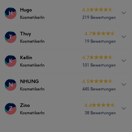
Services
Hugo
4.6
H
Was unsere Kunden über Dat sagen
KosmetikerIn
219 Bewertungen
Nägel
Körper
Gründlich
6
Erfahren
5
Services
Thuy
4.7
T
Was unsere Kunden über Anh sagen
KosmetikerIn
19 Bewertungen
Nägel
Körper
Gründlich
7
Professionell
5
Services
Kellin
4.7
K
Was unsere Kunden über Hugo sagen
KosmetikerIn
101 Bewertungen
Nägel
Körper
Professionell
5
Services
NHUNG
4.5
N
KosmetikerIn
445 Bewertungen
Nägel
Körper
Services
Zino
4.4
Z
KosmetikerIn
38 Bewertungen
Nägel
Körper
Services