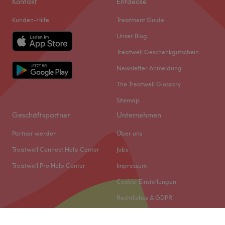
Kontakt
Entdecke
Kunden-Hilfe
Treatment Guide
Unser Blog
Treatwell Geschenkgutschein
Newsletter Anmeldung
The Treatwell Glossary
Sitemap
Geschäftspartner
Unternehmen
Partner werden
Über uns
Treatwell Connect Help Center
Jobs
Treatwell Pro Help Center
Impressum
Cookie-Einstellungen
Rechtliches & GDPR