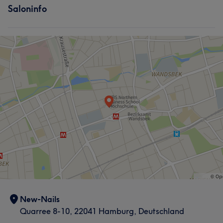
Was unsere Kunden über NHUNG sagen
Saloninfo
Nägel
Körper
Kompetent
13
Professionell
10
Gründlich
9
Herzlich
5
New-Nails
Quarree 8-10, 22041 Hamburg, Deutschland