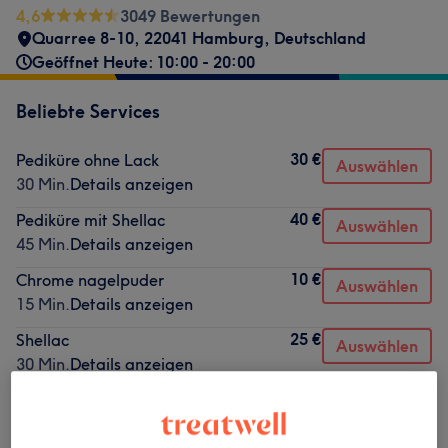
4,6
3049 Bewertungen
Quarree 8-10, 22041 Hamburg, Deutschland
Geöffnet Heute: 10:00 - 20:00
Beliebte Services
30 €
Pediküre ohne Lack
Auswählen
30 Min.
Details anzeigen
40 €
Pediküre mit Shellac
Auswählen
45 Min.
Details anzeigen
10 €
Chrome nagelpuder
Auswählen
15 Min.
Details anzeigen
25 €
Shellac
Auswählen
30 Min.
Details anzeigen
30 €
Nagelmodellage auffüllen Natur
Auswählen
45 Min.
Details anzeigen