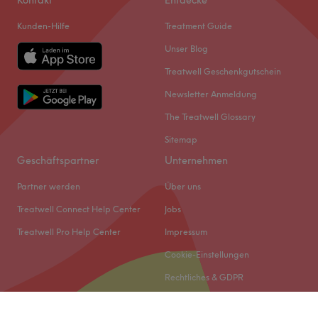
Kontakt
Entdecke
Kunden-Hilfe
Treatment Guide
Unser Blog
Treatwell Geschenkgutschein
Newsletter Anmeldung
The Treatwell Glossary
Sitemap
Geschäftspartner
Unternehmen
Partner werden
Über uns
Treatwell Connect Help Center
Jobs
Treatwell Pro Help Center
Impressum
Cookie-Einstellungen
Rechtliches & GDPR