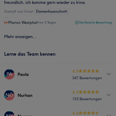
freundlich, ich komme gern wieder zu Irina.
Gestylt von Irina
•
Damenhaarschnitt
Marion Westphal
•
vor 3 Tagen
Verifizierte Bewertung
Mehr anzeigen...
Lerne das Team kennen
4.9
PA
Paula
347 Bewertungen
Services
4.9
NÖ
Nurhan
153 Bewertungen
Friseur
Gesicht
Info
4.6