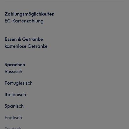
Kompetent
16
Erfahren
10
Freundlich
9
Zahlungsmöglichkeiten
Sympathisch
8
EC-Kartenzahlung
Essen & Getränke
kostenlose Getränke
Sprachen
Russisch
Portugiesisch
Italienisch
Spanisch
Englisch