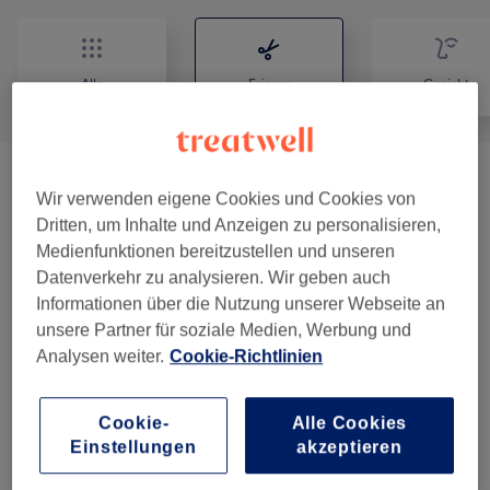
Alle
Friseur
Gesicht
Damen - Haarschnitte & Stylings
(
12
)
ab 17 €
Wir verwenden eigene Cookies und Cookies von
Dritten, um Inhalte und Anzeigen zu personalisieren,
Damen - Colorationen, Schnitte &
Medienfunktionen bereitzustellen und unseren
ab 38 €
Föhnen
(
9
)
Datenverkehr zu analysieren. Wir geben auch
Informationen über die Nutzung unserer Webseite an
Kinder - Haarschnitte & Stylings
(
3
)
ab 15 €
unsere Partner für soziale Medien, Werbung und
Analysen weiter.
Cookie-Richtlinien
Haarkuren & Pflege
(
2
)
ab 2 €
Cookie-
Alle Cookies
Herren - Haarschnitte & Stylings
(
12
)
ab 7 €
Einstellungen
akzeptieren
Damen - Farbe & Coloration
(
2
)
ab 39 €