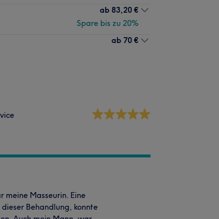
ab
83,20 €
Spare bis zu 20%
ab
70 €
vice
 meine Masseurin. Eine
k dieser Behandlung, konnte
gen. Auch mein Mann, war