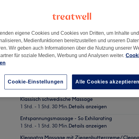
enden eigene Cookies und Cookies von Dritten, um Inhalte un
nalisieren, Medienfunktionen bereitzustellen und unseren Date
enstadt
ren. Wir geben auch Informationen über die Nutzung unserer W
artner für soziale Medien, Werbung und Analysen weiter.
Cooki
ien
Express-Massage
Cookie-Einstellungen
Alle Cookies akzeptiere
30 Min. - 45 Min.
Details anzeigen
Klassisch schwedische Massage
1 Std. - 1 Std. 30 Min.
Details anzeigen
Entspannungsmassage - So Exhilarating
1 Std. - 1 Std. 30 Min.
Details anzeigen
Kleopatra Massage mit Ziegenbuttercreme/ Cleop