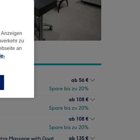
d Anzeigen
nverkehr zu
ebseite an
e-
ab
56 €
n
Spare bis zu 20%
ab
108 €
Spare bis zu 20%
ab
108 €
Spare bis zu 20%
ab
135 €
atra Massage with Goat