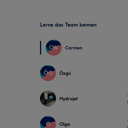
Lerne das Team kennen
CW
Carmen
ÖG
Özgü
Hydrojet
O
Olga