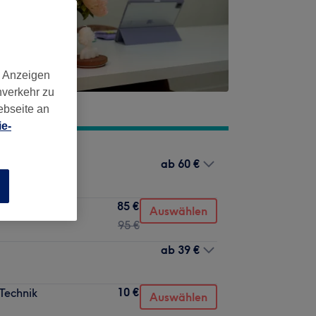
d Anzeigen
nverkehr zu
ebseite an
e-
ab
60 €
n
85 €
Auswählen
95 €
ab
39 €
10 €
Technik
Auswählen