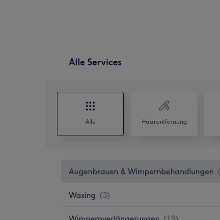
Alle Services
Alle
Haarentfernung
Augenbrauen & Wimpernbehandlungen
Waxing
(
3
)
Wimpernverlängerungen
(
15
)