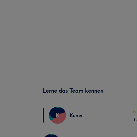
Lerne das Team kennen
5
K
Kumy
1