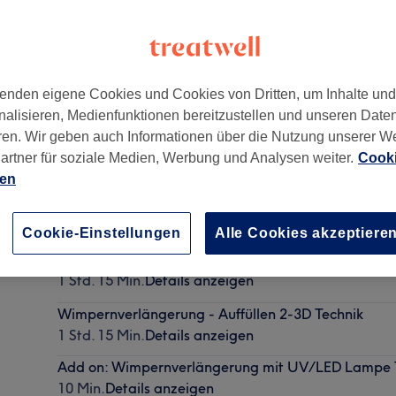
enden eigene Cookies und Cookies von Dritten, um Inhalte un
nalisieren, Medienfunktionen bereitzustellen und unseren Date
05
ren. Wir geben auch Informationen über die Nutzung unserer W
artner für soziale Medien, Werbung und Analysen weiter.
Cooki
ien
Lashlifting
1 Std. - 1 Std. 15 Min.
Details anzeigen
Cookie-Einstellungen
Alle Cookies akzeptiere
Wimpernverlängerung - Neuanlage 1:1 Technik
1 Std. 15 Min.
Details anzeigen
Wimpernverlängerung - Auffüllen 2-3D Technik
1 Std. 15 Min.
Details anzeigen
Add on: Wimpernverlängerung mit UV/LED Lampe 
10 Min.
Details anzeigen