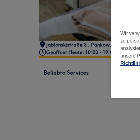
Wir verw
zu perso
Jablonskistraße 3
,
Pankow
,
Berlin
,
104
analysie
Geöffnet Heute: 10:00 - 19:00
unsere P
Richtlin
Beliebte Services