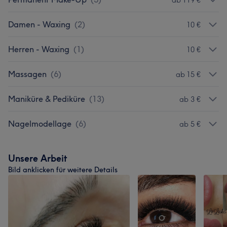
Damen - Waxing
(
2
)
10 €
Herren - Waxing
(
1
)
10 €
Massagen
(
6
)
ab 15 €
Maniküre & Pediküre
(
13
)
ab 3 €
Nagelmodellage
(
6
)
ab 5 €
Unsere Arbeit
Bild anklicken für weitere Details