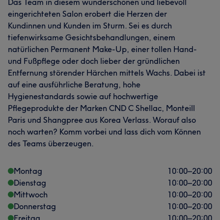
Das Team in diesem wunderschönen und liebevoll
eingerichteten Salon erobert die Herzen der
Kundinnen und Kunden im Sturm. Sei es durch
tiefenwirksame Gesichtsbehandlungen, einem
natürlichen Permanent Make-Up, einer tollen Hand-
und Fußpflege oder doch lieber der gründlichen
Entfernung störender Härchen mittels Wachs. Dabei ist
auf eine ausführliche Beratung, hohe
Hygienestandards sowie auf hochwertige
Pflegeprodukte der Marken CND C Shellac, Monteill
Paris und Shangpree aus Korea Verlass. Worauf also
noch warten? Komm vorbei und lass dich vom Können
Was unsere Kunden über Linh sagen
des Teams überzeugen.
Professionell
8
Talentiert
6
Kompetent
6
Montag
10:00
–
20:00
Geschult
6
Dienstag
10:00
–
20:00
Mittwoch
10:00
–
20:00
Donnerstag
10:00
–
20:00
Freitag
10:00
–
20:00