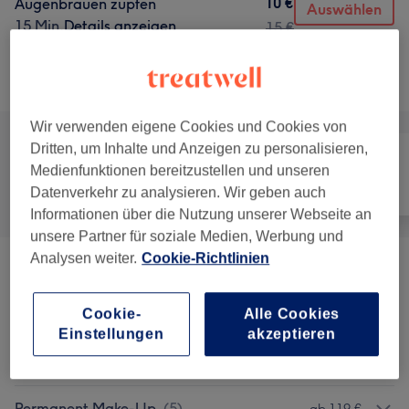
10 €
Augenbrauen zupfen
Auswählen
15 Min.
Details anzeigen
15 €
Alle Services
Wir verwenden eigene Cookies und Cookies von
Dritten, um Inhalte und Anzeigen zu personalisieren,
Medienfunktionen bereitzustellen und unseren
Alle
Friseur
Nägel
Datenverkehr zu analysieren. Wir geben auch
Informationen über die Nutzung unserer Webseite an
unsere Partner für soziale Medien, Werbung und
Analysen weiter.
Cookie-Richtlinien
Gesichtsbehandlungen
(
10
)
ab 39 €
Cookie-
Alle Cookies
Augenbrauen & Wimpernbehandlungen
(
8
)
ab 10 €
Einstellungen
akzeptieren
Wimpernverlängerungen
(
9
)
ab 10 €
Permanent Make-Up
(
5
)
ab 119 €