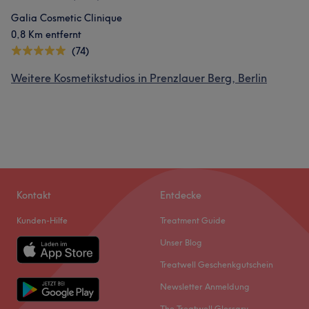
Galia Cosmetic Clinique
0,8 Km entfernt
Was unsere Kunden über Lana sagen
(74)
Kompetent
19
Sympathisch
18
Professionell
17
Weitere Kosmetikstudios in Prenzlauer Berg, Berlin
Fürsorglich
16
Kontakt
Entdecke
Kunden-Hilfe
Treatment Guide
Unser Blog
Treatwell Geschenkgutschein
Newsletter Anmeldung
The Treatwell Glossary