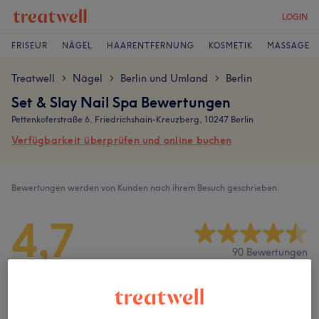
LOGIN
FRISEUR
NÄGEL
HAARENTFERNUNG
KOSMETIK
MASSAGE
Treatwell
Nägel
Berlin und Umland
Berlin
>
>
>
Set & Slay Nail Spa Bewertungen
Pettenkoferstraße 6, Friedrichshain-Kreuzberg, 10247 Berlin
Verfügbarkeit überprüfen und online buchen
Bewertungen werden von Kunden nach ihrem Besuch geschrieben.
4,7
90 Bewertungen
Ambiente