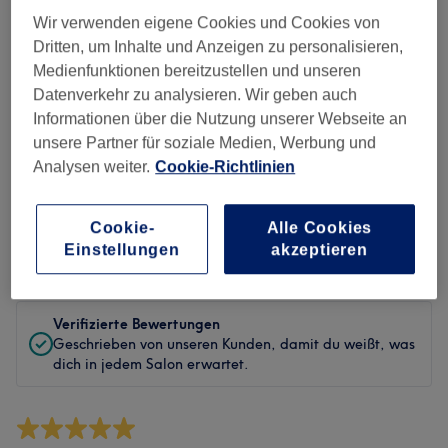
Sauberkeit
Wir verwenden eigene Cookies und Cookies von
Dritten, um Inhalte und Anzeigen zu personalisieren,
Service
Medienfunktionen bereitzustellen und unseren
Datenverkehr zu analysieren. Wir geben auch
Informationen über die Nutzung unserer Webseite an
unsere Partner für soziale Medien, Werbung und
Bewertungen filtern
Analysen weiter.
Cookie-Richtlinien
Behandlung
Alle Bewertungen
Cookie-
Alle Cookies
Einstellungen
akzeptieren
Bewertung
Nach Sternen filtern
Verifizierte Bewertungen
Geschrieben von unseren Kunden, damit du weißt, was
dich in jedem Salon erwartet.