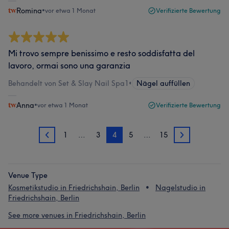
Romina
•
vor etwa 1 Monat
Verifizierte Bewertung
Mi trovo sempre benissimo e resto soddisfatta del
lavoro, ormai sono una garanzia
Behandelt von Set & Slay Nail Spa1
•
Nägel auffüllen
Anna
•
vor etwa 1 Monat
Verifizierte Bewertung
1
…
3
4
5
…
15
3
5
Venue Type
Kosmetikstudio in Friedrichshain, Berlin
Nagelstudio in
Friedrichshain, Berlin
See more venues in Friedrichshain, Berlin