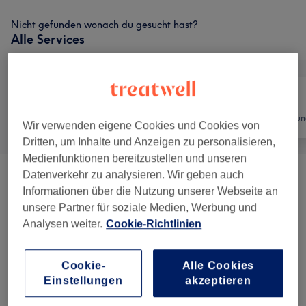
Nicht gefunden wonach du gesucht hast?
Alle Services
Alle
Friseur
Haarentfernun
Wir verwenden eigene Cookies und Cookies von
Dritten, um Inhalte und Anzeigen zu personalisieren,
Medienfunktionen bereitzustellen und unseren
Datenverkehr zu analysieren. Wir geben auch
DAMEN - HAARSCHNITTE
(
6
)
ab 20 €
Informationen über die Nutzung unserer Webseite an
unsere Partner für soziale Medien, Werbung und
DAMEN - STYLINGS
(
3
)
ab 20 €
Analysen weiter.
Cookie-Richtlinien
COLOUR ME BEAUTIFUL -
ab 20 €
FARBTECHNIKEN MIT HAARSCHNITT
(
6
)
Cookie-
Alle Cookies
Einstellungen
akzeptieren
COLOUR ME BEAUTIFUL -