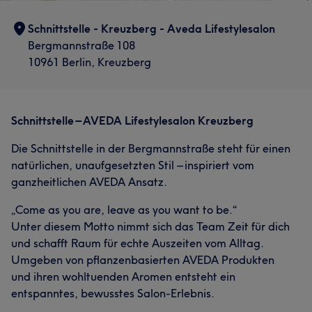
Friseur
Schnittstelle - Kreuzberg - Aveda Lifestylesalon
Bergmannstraße 108
10961 Berlin, Kreuzberg
Was unsere Kunden über Heiko sagen
Kompetent
66
Professionell
53
Erfahren
48
Schnittstelle – AVEDA Lifestylesalon Kreuzberg
Außergewöhnlich
29
Die Schnittstelle in der Bergmannstraße steht für einen
natürlichen, unaufgesetzten Stil – inspiriert vom
ganzheitlichen AVEDA Ansatz.
„Come as you are, leave as you want to be.“
Unter diesem Motto nimmt sich das Team Zeit für dich
und schafft Raum für echte Auszeiten vom Alltag.
Umgeben von pflanzenbasierten AVEDA Produkten
und ihren wohltuenden Aromen entsteht ein
entspanntes, bewusstes Salon-Erlebnis.