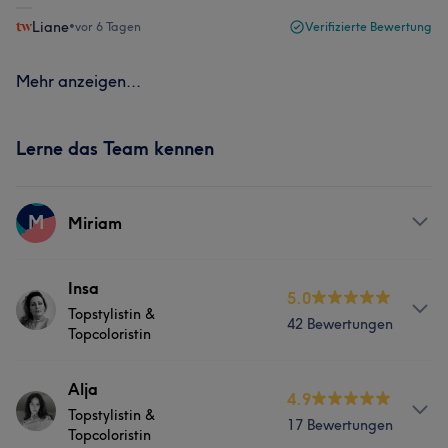
Liane
•
vor 6 Tagen
Verifizierte Bewertung
Mehr anzeigen...
Lerne das Team kennen
M
Miriam
Services
Insa
5.0
Topstylistin &
42 Bewertungen
Friseur
Topcoloristin
Info
Alja
4.9
Topstylistin &
Insa – Topstylistin & Topcoloristin Ich liebe es, mit Farbe
17 Bewertungen
Topcoloristin
und Schnitt das Beste aus deinem Haar herauszuholen –