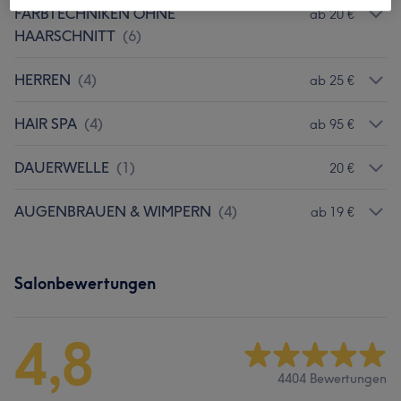
FARBTECHNIKEN OHNE
ab 20 €
HAARSCHNITT
(
6
)
HERREN
(
4
)
ab 25 €
HAIR SPA
(
4
)
ab 95 €
DAUERWELLE
(
1
)
20 €
AUGENBRAUEN & WIMPERN
(
4
)
ab 19 €
Salonbewertungen
4,8
4404 Bewertungen