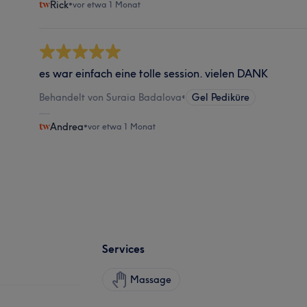
Rick
•
vor etwa 1 Monat
es war einfach eine tolle session. vielen DANK
Behandelt von Suraia Badalova
•
Gel Pediküre
Andrea
•
vor etwa 1 Monat
Services
Massage