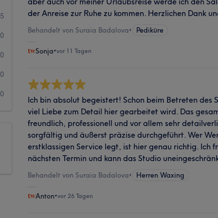
aber auch vor meiner Urlaubsreise werde ich den Sa
der Anreise zur Ruhe zu kommen. Herzlichen Dank und
5
Behandelt von Suraia Badalova
•
Pediküre
0
Sonja
•
vor 11 Tagen
0
0
0
Ich bin absolut begeistert! Schon beim Betreten des 
viel Liebe zum Detail hier gearbeitet wird. Das gesa
freundlich, professionell und vor allem sehr detailve
sorgfältig und äußerst präzise durchgeführt. Wer Wer
erstklassigen Service legt, ist hier genau richtig. Ich
nächsten Termin und kann das Studio uneingeschrän
Behandelt von Suraia Badalova
•
Herren Waxing
Anton
•
vor 26 Tagen