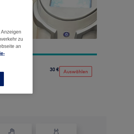
d Anzeigen
nverkehr zu
ebseite an
e-
30 €
Auswählen
n