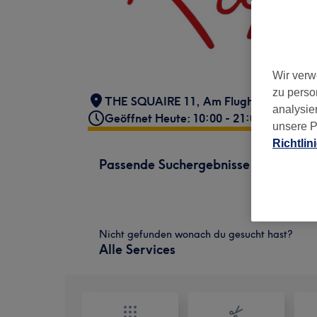
Wir verw
zu perso
THE SQUAIRE 11, Am Flughafen 12
,
Fr
analysie
Geöffnet Heute: 10:00 - 21:00
unsere P
Richtlin
Passende Suchergebnisse
Nicht gefunden wonach du gesucht hast?
Alle Services