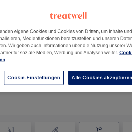
enden eigene Cookies und Cookies von Dritten, um Inhalte un
nalisieren, Medienfunktionen bereitzustellen und unseren Date
ankfurt am Main
,
60549
ren. Wir geben auch Informationen über die Nutzung unserer W
artner für soziale Medien, Werbung und Analysen weiter.
Cooki
ien
Augenbrauen färben & formen
40 Min.
Details anzeigen
Cookie-Einstellungen
Alle Cookies akzeptiere