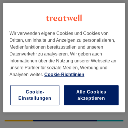
Waxing
(
2
)
ab 9 €
Salonbewertungen
Wir verwenden eigene Cookies und Cookies von
Dritten, um Inhalte und Anzeigen zu personalisieren,
Medienfunktionen bereitzustellen und unseren
4,8
Datenverkehr zu analysieren. Wir geben auch
Informationen über die Nutzung unserer Webseite an
603 Bewertungen
unsere Partner für soziale Medien, Werbung und
Analysen weiter.
Cookie-Richtlinien
Ambiente
Sauberkeit
Cookie-
Alle Cookies
Einstellungen
akzeptieren
Service