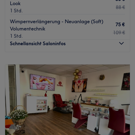
Look
88 €
1 Std.
Wimpernverlängerung - Neuanlage (Soft)
75 €
Volumentechnik
109 €
1 Std.
Schnellansicht Saloninfos
Montag
10:00
–
19:00
Dienstag
10:00
–
19:00
Mittwoch
10:00
–
19:00
Donnerstag
10:00
–
19:00
Freitag
10:00
–
19:00
Samstag
10:00
–
18:00
Sonntag
Geschlossen
Die Queen ist ein Kosmetik und Nagelstudio, das sich in
Gelsenkirchen befindet. Die Einrichtung bietet eine
Vielzahl von Dienstleistungen an, die alle auf die