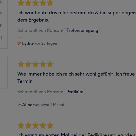
5
Ich war heute das aller erstmal da & bin super begeis
2
dem Ergebnis.
0
Behandelt von Rahsan
•
Tiefenreinigung
1
Lydia
•
vor 28 Tagen
Wie immer habe ich mich sehr wohl gefühlt. Ich freu
Termin
Behandelt von Rahsan
•
Pediküre
Aline
•
vor etwa 1 Monat
Ich war zum ersten Mal bei der Pediküre und wurde s