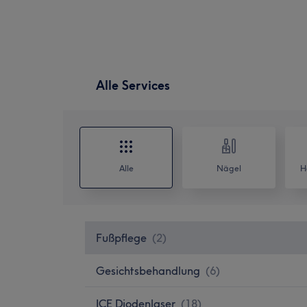
Alle Services
Alle
Nägel
H
Fußpflege
(
2
)
Gesichtsbehandlung
(
6
)
ICE Diodenlaser
(
18
)