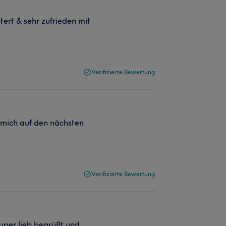
tert & sehr zufrieden mit
Verifizierte Bewertung
e mich auf den nächsten
Verifizierte Bewertung
uper lieb begrüßt und