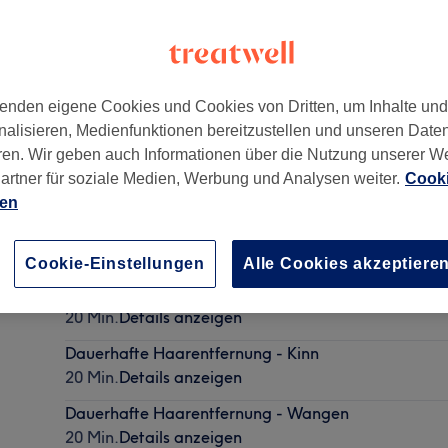
enden eigene Cookies und Cookies von Dritten, um Inhalte un
nalisieren, Medienfunktionen bereitzustellen und unseren Date
ren. Wir geben auch Informationen über die Nutzung unserer W
artner für soziale Medien, Werbung und Analysen weiter.
Cooki
ien
Dauerhafte Haarentfernung - Oberlippe
20 Min.
Details anzeigen
Cookie-Einstellungen
Alle Cookies akzeptiere
Dauerhafte Haarentfernung - Achseln
20 Min.
Details anzeigen
Dauerhafte Haarentfernung - Kinn
20 Min.
Details anzeigen
Dauerhafte Haarentfernung - Wangen
20 Min.
Details anzeigen