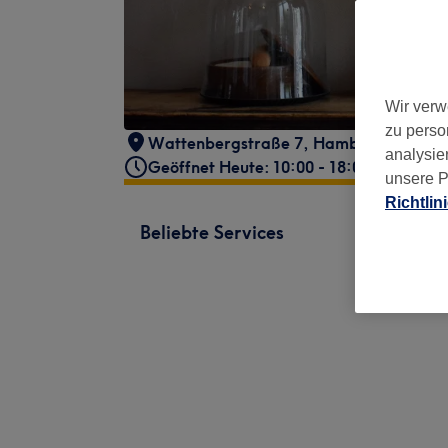
Wir verw
zu perso
Wattenbergstraße 7
,
Hamburg
,
21075
analysie
Geöffnet Heute: 10:00 - 18:00
unsere P
Richtlin
Beliebte Services