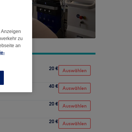
d Anzeigen
nverkehr zu
ebseite an
e-
20 €
Auswählen
n
40 €
Auswählen
20 €
Auswählen
20 €
Auswählen