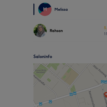
M
Melissa
5
Rahsan
1
Saloninfo