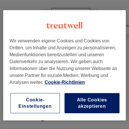
Alle
Nägel
Haarentfernun
Wir verwenden eigene Cookies und Cookies von
Dritten, um Inhalte und Anzeigen zu personalisieren,
Maniküre
(
2
)
ab 20 €
Medienfunktionen bereitzustellen und unseren
Datenverkehr zu analysieren. Wir geben auch
Pediküre
(
2
)
ab 36 €
Informationen über die Nutzung unserer Webseite an
unsere Partner für soziale Medien, Werbung und
Nagelmodellage Mit UV-Gel
(
2
)
ab 36 €
Analysen weiter.
Cookie-Richtlinien
Ablösen
(
3
)
ab 24 €
Cookie-
Alle Cookies
Einstellungen
akzeptieren
Salonbewertungen