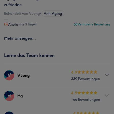
zufrieden.
Behandelt von Vuong
•
Anti-Aging
Aneta
•
vor 3 Tagen
Verifizierte Bewertung
Mehr anzeigen...
Lerne das Team kennen
4.9
V
Vuong
339 Bewertungen
Services
4.9
H
Ha
166 Bewertungen
Nägel
Gesicht
Massage
Services
4.8