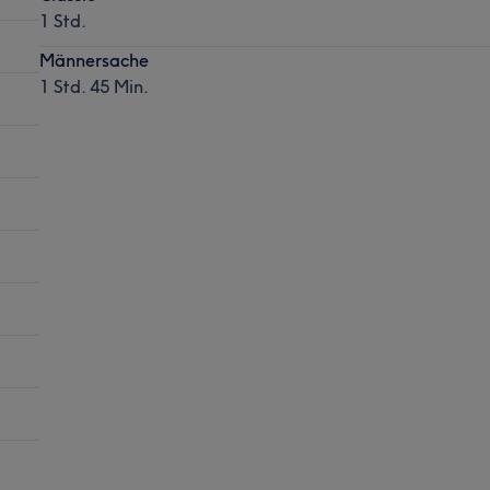
1 Std.
Männersache
1 Std. 45 Min.