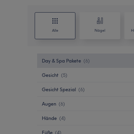
Alle
Nägel
H
Day & Spa Pakete
(
6
)
Gesicht
(
5
)
Gesicht Spezial
(
6
)
Augen
(
6
)
Hände
(
4
)
Füße
(
4
)