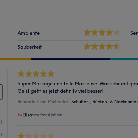
Ambiente
Ser
Sauberkeit
Super Massage und tolle Masseuse. War sehr entsp
Geist geht es jetzt definitv viel besser!
Behandelt von Michaela
•
Schulter-, Rücken- & Nackenma
Elisa
•
vor fast 4 Jahren
11
1