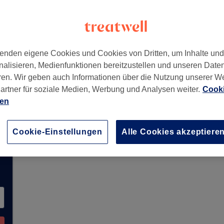
ört zu PURE SPA Deutschland
enden eigene Cookies und Cookies von Dritten, um Inhalte un
nalisieren, Medienfunktionen bereitzustellen und unseren Date
ren. Wir geben auch Informationen über die Nutzung unserer W
artner für soziale Medien, Werbung und Analysen weiter.
Cooki
 derzeit keine Buchungen über Treatwell entge
ien
e Salons in Ihrer Nähe zu finden.
Dort warten vi
Cookie-Einstellungen
Alle Cookies akzeptiere