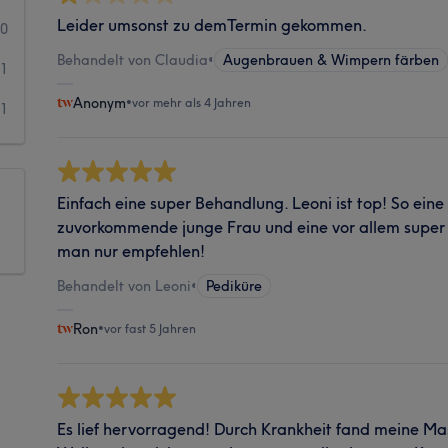
Leider umsonst zu demTermin gekommen.
0
Behandelt von Claudia
•
Augenbrauen & Wimpern färben
1
Anonym
•
vor mehr als 4 Jahren
1
Einfach eine super Behandlung. Leoni ist top! So eine
zuvorkommende junge Frau und eine vor allem supe
man nur empfehlen!
Behandelt von Leoni
•
Pediküre
Ron
•
vor fast 5 Jahren
Es lief hervorragend! Durch Krankheit fand meine Ma