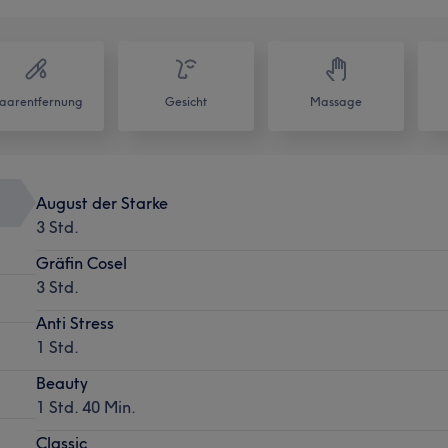
aarentfernung
Gesicht
Massage
August der Starke
3 Std.
Gräfin Cosel
3 Std.
Anti Stress
1 Std.
Beauty
1 Std. 40 Min.
Classic