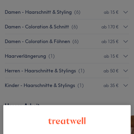
Damen - Haarschnitt & Styling
(
6
)
ab 15 €
Damen - Coloration & Schnitt
(
6
)
ab 170 €
Damen - Coloration & Föhnen
(
6
)
ab 125 €
Haarverlängerung
(
1
)
ab 15 €
Herren - Haarschnitte & Stylings
(
1
)
ab 50 €
Kinder - Haarschnitte & Stylings
(
1
)
ab 35 €
Unsere Arbeit
Bild anklicken für weitere Details