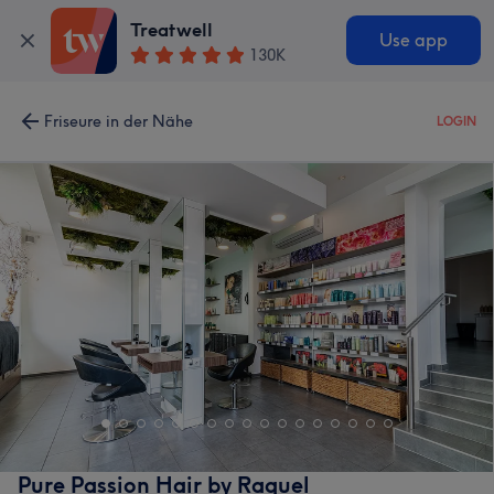
Treatwell
Use app
130K
Friseure in der Nähe
LOGIN
Pure Passion Hair by Raquel