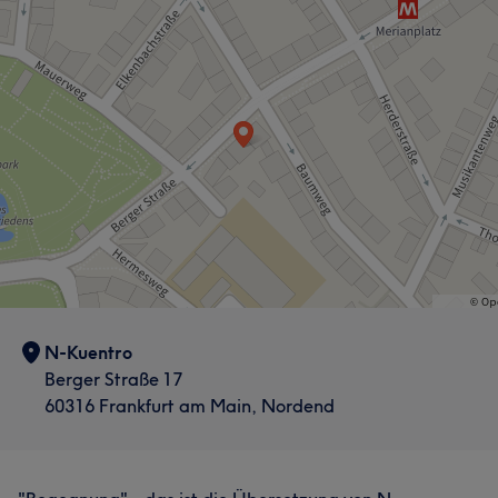
Was unsere Kunden über Alex sagen
Talentiert
14
Kompetent
16
Professionell
13
Freundlich
12
Sympathisch
10
N-Kuentro
Berger Straße 17
60316 Frankfurt am Main, Nordend