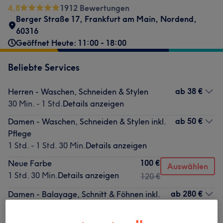
4,8
1912 Bewertungen
Berger Straße 17
,
Frankfurt am Main, Nordend
,
60316
Geöffnet Heute: 11:00 - 18:00
Beliebte Services
ab
38 €
Herren - Waschen, Schneiden & Stylen
30 Min. - 1 Std.
Details anzeigen
ab
50 €
Damen - Waschen, Schneiden & Stylen inkl.
Pflege
1 Std. - 1 Std. 30 Min.
Details anzeigen
100 €
Neue Farbe
Auswählen
1 Std. 30 Min.
Details anzeigen
120 €
ab
280 €
Damen - Balayage, Schnitt & Föhnen inkl.
Kur
3 Std. 30 Min. - 4 Std.
Details anzeigen