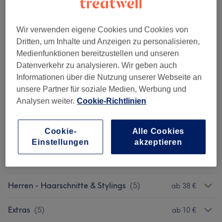
28 €
Jungen (bis 12 Jahren) - Haarschnitt
Auswählen
30 Min.
Details anzeigen
Wir verwenden eigene Cookies und Cookies von
Dritten, um Inhalte und Anzeigen zu personalisieren,
Medienfunktionen bereitzustellen und unseren
Alle Services
Datenverkehr zu analysieren. Wir geben auch
Informationen über die Nutzung unserer Webseite an
Balayage
(
1
)
ab 280 €
unsere Partner für soziale Medien, Werbung und
Analysen weiter.
Cookie-Richtlinien
Damen - Haarschnitte & Stylings
(
2
)
ab 25 €
Cookie-
Alle Cookies
Kinder - Haarschnitte & Stylings
(
2
)
ab 28 €
Einstellungen
akzeptieren
Damen - Coloration
(
10
)
ab 70 €
Herren - Haarschnitte & Stylings
(
5
)
ab 38 €
Extras
(
5
)
ab 10 €