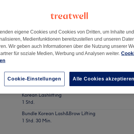
enden eigene Cookies und Cookies von Dritten, um Inhalte un
nalisieren, Medienfunktionen bereitzustellen und unseren Date
0318
ren. Wir geben auch Informationen über die Nutzung unserer W
artner für soziale Medien, Werbung und Analysen weiter.
Cooki
ien
Korean Lashlifting
Cookie-Einstellungen
Alle Cookies akzeptiere
Details anzeigen
Korean Lashlifting
1 Std.
Bundle Korean Lash&Brow Lifting
1 Std. 30 Min.