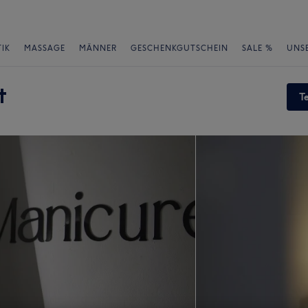
IK
MASSAGE
MÄNNER
GESCHENKGUTSCHEIN
SALE %
UNS
t
T