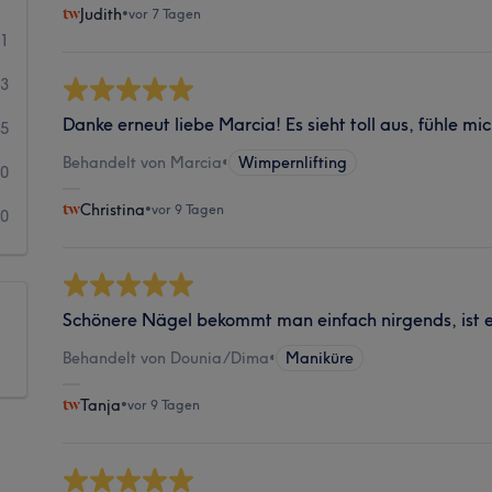
Judith
•
vor 7 Tagen
71
13
Danke erneut liebe Marcia! Es sieht toll aus, fühle mi
5
Behandelt von Marcia
•
Wimpernlifting
0
Christina
•
vor 9 Tagen
0
Schönere Nägel bekommt man einfach nirgends, ist e
Behandelt von Dounia/Dima
•
Maniküre
Tanja
•
vor 9 Tagen