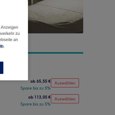
d Anzeigen
nverkehr zu
ebseite an
e-
n
ab
65,55 €
Auswählen
Spare bis zu 5%
ab
113,05 €
Auswählen
Spare bis zu 5%