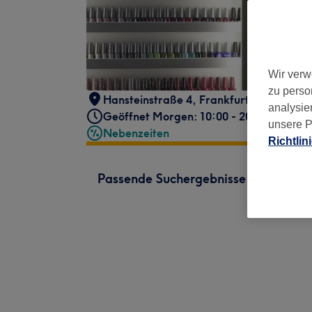
Wir verw
zu perso
Hansteinstraße 4
,
Frankfurt am Main
,
6
analysie
Geöffnet Morgen: 10:00 - 20:00
unsere P
Nebenzeiten
Richtlin
Passende Suchergebnisse