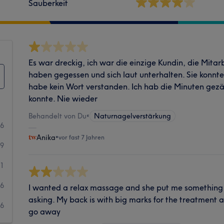
Sauberkeit
Es war dreckig, ich war die einzige Kundin, die Mitar
haben gegessen und sich laut unterhalten. Sie konnte
habe kein Wort verstanden. Ich hab die Minuten gezäh
konnte. Nie wieder
Behandelt von Du
•
Naturnagelverstärkung
26
Anika
•
vor fast 7 Jahren
9
11
6
I wanted a relax massage and she put me something 
asking. My back is with big marks for the treatment an
6
go away