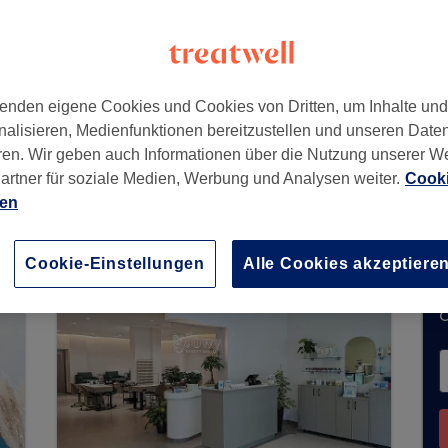
7
enden eigene Cookies und Cookies von Dritten, um Inhalte un
nalisieren, Medienfunktionen bereitzustellen und unseren Date
ren. Wir geben auch Informationen über die Nutzung unserer W
artner für soziale Medien, Werbung und Analysen weiter.
Cooki
keine Buchungen über Treatwell entgegen. Nutze
ien
hrer Nähe zu finden.
Dort warten viele erstklassi
Cookie-Einstellungen
Alle Cookies akzeptiere