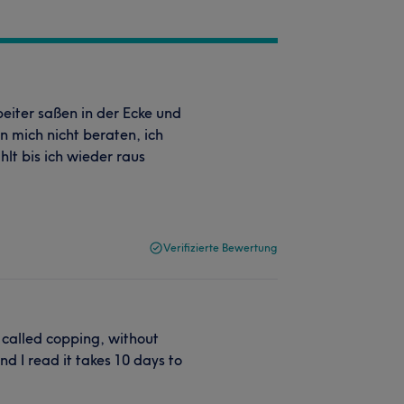
beiter saßen in der Ecke und
n mich nicht beraten, ich
lt bis ich wieder raus
Verifizierte Bewertung
called copping, without
d I read it takes 10 days to