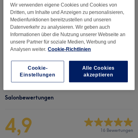
Wir verwenden eigene Cookies und Cookies von
Damen - Haarschnitte & Stylings
(
4
)
Dritten, um Inhalte und Anzeigen zu personalisieren,
ab 35 €
Medienfunktionen bereitzustellen und unseren
Datenverkehr zu analysieren. Wir geben auch
Damen - Farbe & Coloration
(
9
)
ab 55 €
Informationen über die Nutzung unserer Webseite an
unsere Partner für soziale Medien, Werbung und
Haarkuren & Pflege
(
1
)
50 €
Analysen weiter.
Cookie-Richtlinien
Haarverlängerung
(
1
)
ab 5 €
Cookie-
Alle Cookies
Herren - Haarschnitte & Stylings
(
11
)
ab 15 €
Einstellungen
akzeptieren
Salonbewertungen
4,9
16 Bewertungen