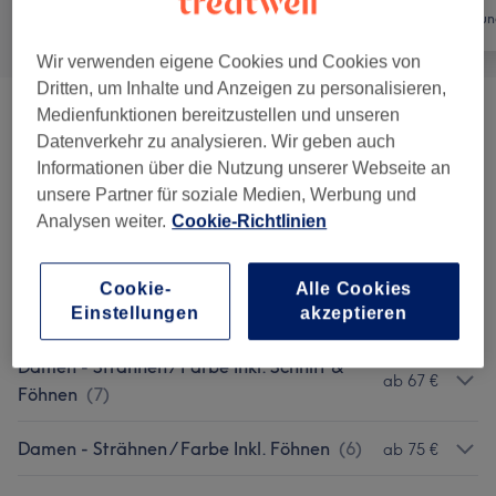
Alle
Friseur
Haarentfernun
Wir verwenden eigene Cookies und Cookies von
Dritten, um Inhalte und Anzeigen zu personalisieren,
Medienfunktionen bereitzustellen und unseren
Damen - Haarschnitte
(
2
)
ab 21 €
Datenverkehr zu analysieren. Wir geben auch
Informationen über die Nutzung unserer Webseite an
Herren - Haarschnitte & Stylings
(
4
)
ab 10 €
unsere Partner für soziale Medien, Werbung und
Analysen weiter.
Cookie-Richtlinien
Kinder - Haarschnitte & Stylings
(
4
)
ab 14 €
BEAUTY Behandlungen FÜR DIE HAARE -
Cookie-
Alle Cookies
ab 10 €
DAMEN
(
9
)
Einstellungen
akzeptieren
Damen - Strähnen / Farbe Inkl. Schnitt &
ab 67 €
Föhnen
(
7
)
Damen - Strähnen / Farbe Inkl. Föhnen
(
6
)
ab 75 €