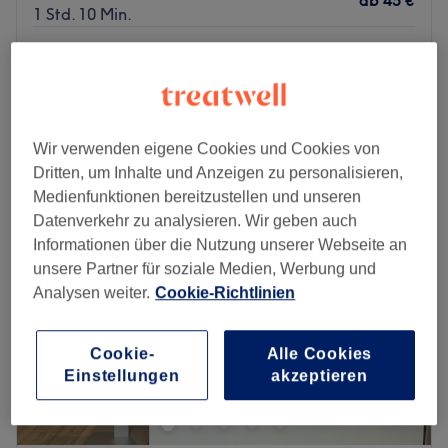
ab
45 €
1 Std. 10 Min.
Damen - Spitzen schneiden
29 €
10 Min.
Schnellansicht Saloninfos
Wir verwenden eigene Cookies und Cookies von
Montag
09:00
–
19:00
Dritten, um Inhalte und Anzeigen zu personalisieren,
Dienstag
09:00
–
19:00
Medienfunktionen bereitzustellen und unseren
Mittwoch
09:00
–
19:00
Datenverkehr zu analysieren. Wir geben auch
Donnerstag
09:00
–
19:00
Informationen über die Nutzung unserer Webseite an
Freitag
09:00
–
19:00
unsere Partner für soziale Medien, Werbung und
Samstag
09:00
–
16:00
Analysen weiter.
Cookie-Richtlinien
Sonntag
Geschlossen
Beauty by Nalan ist ein renommierter Friseur, der in
Cookie-
Alle Cookies
Hamburg ansässig ist. Dieser Salon bietet ein
Einstellungen
akzeptieren
einzigartiges Erlebnis, bei dem der Kunde im Mittelpunkt
steht.