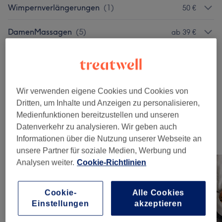
Wimpernverlängerungen
(
1
)
50 €
DamenMassagen
(
5
)
ab 39 €
Augenbrauen & Wimpernbehandlungen
(
4
)
ab 15 €
Gesichtsbehandlungen
(
1
)
75 €
Wir verwenden eigene Cookies und Cookies von
Dritten, um Inhalte und Anzeigen zu personalisieren,
Maniküre & Pediküre
(
3
)
ab 15 €
Medienfunktionen bereitzustellen und unseren
Datenverkehr zu analysieren. Wir geben auch
Unsere Arbeit
Informationen über die Nutzung unserer Webseite an
Bild anklicken für weitere Details
unsere Partner für soziale Medien, Werbung und
Analysen weiter.
Cookie-Richtlinien
Cookie-
Alle Cookies
Einstellungen
akzeptieren