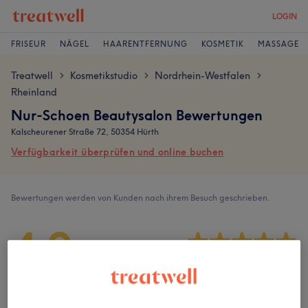
LOGIN
FRISEUR
NÄGEL
HAARENTFERNUNG
KOSMETIK
MASSAGE
Treatwell
Kosmetikstudio
Nordrhein-Westfalen
>
>
>
Rheinland
Nur-Schoen Beautysalon Bewertungen
Kalscheurener Straße 72, 50354 Hürth
Verfügbarkeit überprüfen und online buchen
Bewertungen werden von Kunden nach ihrem Besuch geschrieben.
4,9
115 Bewertungen
Ambiente