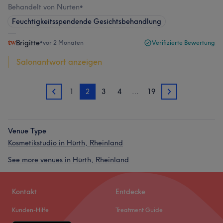
Behandelt von Nurten
•
Feuchtigkeitsspendende Gesichtsbehandlung
Brigitte
•
vor 2 Monaten
Verifizierte Bewertung
Salonantwort anzeigen
1
2
3
4
…
19
1
3
Venue Type
Kosmetikstudio in Hürth, Rheinland
See more venues in Hürth, Rheinland
Kontakt
Entdecke
Kunden-Hilfe
Treatment Guide