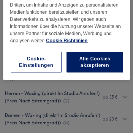
Dritten, um Inhalte und Anzeigen zu personalisieren,
Permanent Make-Up (Absage 24 Std Vorver)
60 €
Medienfunktionen bereitzustellen und unseren
(
1
)
Datenverkehr zu analysieren. Wir geben auch
Informationen über die Nutzung unserer Webseite an
Wimpernverlängerungen (Absage 24 Std
ab 70 €
unsere Partner für soziale Medien, Werbung und
Vorher)
(
3
)
Analysen weiter.
Cookie-Richtlinien
Wimpernbehandlungen (Absage 24 Std
ab 60 €
Vorher)
(
1
)
Cookie-
Alle Cookies
Einstellungen
akzeptieren
Zubuchbare Extras( Nur Im Vereinbaren)
ab 15 €
(
5
)
Herren - Waxing (direkt Im Studio Anrufen!)
ab 35 €
(Preis Nach Extremgrad))
(
2
)
Damen - Waxing (direkt Im Studio Anrufen!)
ab 20 €
(Preis Nach Extremgrad))
(
5
)