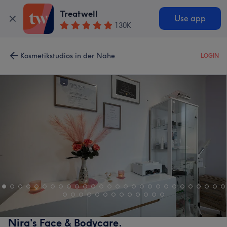
Treatwell
Use app
130K
Kosmetikstudios in der Nähe
LOGIN
Nira's Face & Bodycare.