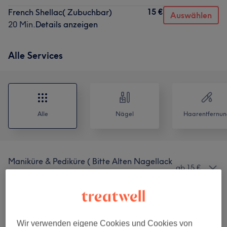
15 €
French Shellac( Zubuchbar)
Auswählen
20 Min.
Details anzeigen
Alle Services
Alle
Nägel
Haarentfernun
Maniküre & Pediküre ( Bitte Alten Nagellack
ab 15 €
Entfernen)
(
14
)
Gesichtsbehandlungen (Absage 24 Std
ab 75 €
Vorher)
(
5
)
Wir verwenden eigene Cookies und Cookies von