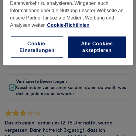
Sauberkeit
Datenverkehr zu analysieren. Wir geben auch
Informationen über die Nutzung unserer Webseite an
Service
unsere Partner für soziale Medien, Werbung und
Analysen weiter.
Cookie-Richtlinien
Bewertungen filtern
Cookie-
Alle Cookies
Einstellungen
akzeptieren
Bewertung
Nach Sternen filtern
Verifizierte Bewertungen
Geschrieben von unseren Kunden, damit du weißt, was
dich in jedem Salon erwartet.
Das ich einen Termin um 12.15 Uhr hatte, wurde
vergessen. Dann hatte ich 3xgesagt, dass ich