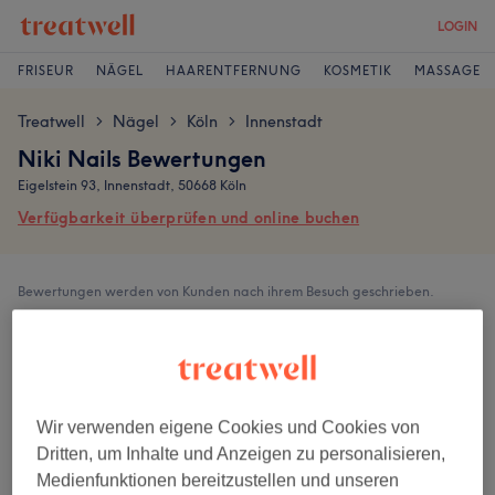
LOGIN
FRISEUR
NÄGEL
HAARENTFERNUNG
KOSMETIK
MASSAGE
Treatwell
Nägel
Köln
Innenstadt
>
>
>
Niki Nails Bewertungen
Eigelstein 93, Innenstadt, 50668 Köln
Verfügbarkeit überprüfen und online buchen
Bewertungen werden von Kunden nach ihrem Besuch geschrieben.
2,5
8 Bewertungen
Wir verwenden eigene Cookies und Cookies von
Ambiente
Dritten, um Inhalte und Anzeigen zu personalisieren,
Medienfunktionen bereitzustellen und unseren