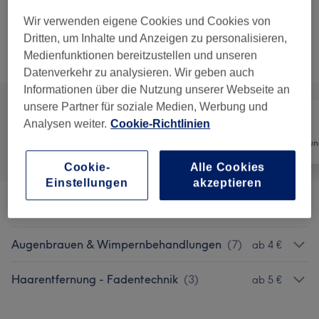
Jungs Kinder - Haarschnitt
Auswählen
20 Min.
Details anzeigen
Wir verwenden eigene Cookies und Cookies von
Dritten, um Inhalte und Anzeigen zu personalisieren,
Medienfunktionen bereitzustellen und unseren
Alle Services
Datenverkehr zu analysieren. Wir geben auch
Informationen über die Nutzung unserer Webseite an
unsere Partner für soziale Medien, Werbung und
Analysen weiter.
Cookie-Richtlinien
Alle
Friseur
Haarentfernun
Cookie-
Alle Cookies
Einstellungen
akzeptieren
Herren - Haarschnitte & Stylings
(
11
)
ab 8 €
Augenbrauen & Wimpernbehandlungen
(
7
)
ab 4 €
Haarentfernung - Fadentechnik
(
3
)
ab 5 €