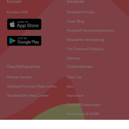
Kontakt
Entdecke
Kunden-Hilfe
Treatment Guide
Unser Blog
Treatwell Geschenkgutschein
Newsletter Anmeldung
The Treatwell Glossary
Sitemap
Geschäftspartner
Unternehmen
Partner werden
Über uns
Treatwell Connect Help Center
Jobs
Treatwell Pro Help Center
Impressum
Cookie-Einstellungen
Rechtliches & GDPR