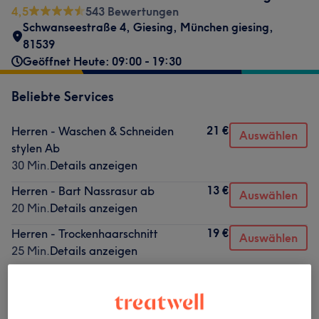
4,5
543 Bewertungen
Schwanseestraße 4
,
Giesing
,
München giesing
,
81539
Geöffnet Heute: 09:00 - 19:30
Beliebte Services
21 €
Herren - Waschen & Schneiden
Auswählen
stylen Ab
30 Min.
Details anzeigen
13 €
Herren - Bart Nassrasur ab
Auswählen
20 Min.
Details anzeigen
19 €
Herren - Trockenhaarschnitt
Auswählen
25 Min.
Details anzeigen
8 €
Herren - Bart mit Maschine ab
Auswählen
20 Min.
Details anzeigen
19 €