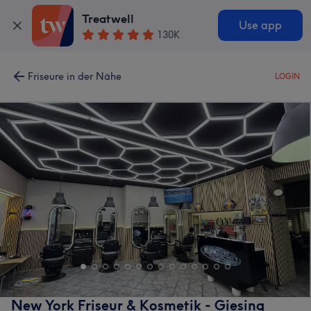
Treatwell
Use app
130K
Friseure in der Nähe
LOGIN
New York Friseur & Kosmetik - Giesing