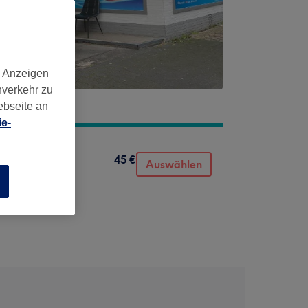
d Anzeigen
nverkehr zu
ebseite an
e-
45 €
Auswählen
n