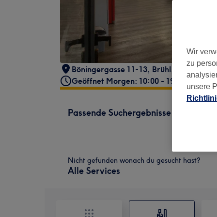
Wir verw
zu perso
Böningergasse 11-13
,
Brühl
,
50321
analysie
Geöffnet Morgen: 10:00 - 19:00
unsere P
Richtlin
Passende Suchergebnisse
Nicht gefunden wonach du gesucht hast?
Alle Services