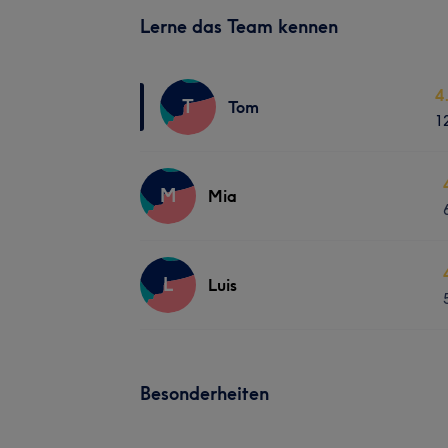
Lerne das Team kennen
4
T
Tom
1
M
Mia
L
Luis
Besonderheiten