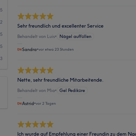
75
42
Sehr freundlich und excellenter Service
5
Behandelt von Luis
•
Nägel auffüllen
5
Sandra
•
vor etwa 23 Stunden
3
Nette, sehr freundliche Mitarbeitende.
Behandelt von Mia
•
Gel Pediküre
Astrid
•
vor 2 Tagen
Ich wurde auf Empfehlung einer Freundin zu dem Nag