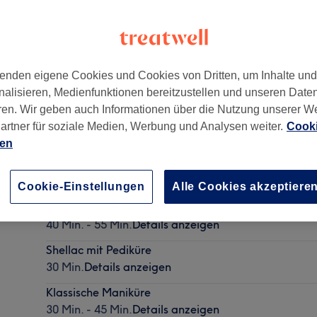
enden eigene Cookies und Cookies von Dritten, um Inhalte un
nalisieren, Medienfunktionen bereitzustellen und unseren Date
50969
ren. Wir geben auch Informationen über die Nutzung unserer W
artner für soziale Medien, Werbung und Analysen weiter.
Cooki
ien
Shellac mit Maniküre
40 Min.
Details anzeigen
Cookie-Einstellungen
Alle Cookies akzeptiere
Klassische Pediküre
40 Min. - 55 Min.
Details anzeigen
Shellac mit Pediküre
30 Min.
Details anzeigen
Klassische Maniküre
30 Min. - 45 Min.
Details anzeigen