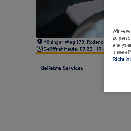
Wir verw
zu perso
Höninger Weg 170
,
Rodenkirchen
,
Köln
,
analysie
Geöffnet Heute: 09:30 - 19:00
unsere P
Richtlin
Beliebte Services