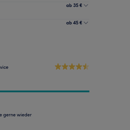
ab
35 €
ab
45 €
vice
e gerne wieder