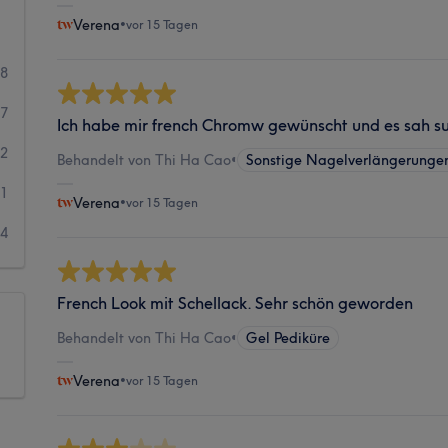
Verena
•
vor 15 Tagen
28
17
Ich habe mir french Chromw gewünscht und es sah sup
2
Behandelt von Thi Ha Cao
•
Sonstige Nagelverlängerunge
1
Verena
•
vor 15 Tagen
4
French Look mit Schellack. Sehr schön geworden
Behandelt von Thi Ha Cao
•
Gel Pediküre
Verena
•
vor 15 Tagen