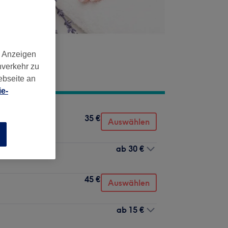
d Anzeigen
nverkehr zu
ebseite an
e-
35 €
Auswählen
n
ab
30 €
45 €
Auswählen
ab
15 €