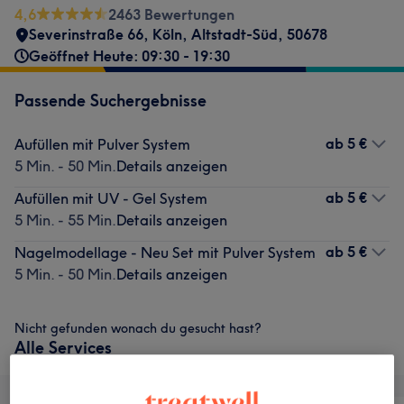
4,6
2463 Bewertungen
Severinstraße 66
,
Köln, Altstadt-Süd
,
50678
Geöffnet Heute: 09:30 - 19:30
Passende Suchergebnisse
ab
5 €
Aufüllen mit Pulver System
5 Min. - 50 Min.
Details anzeigen
ab
5 €
Aufüllen mit UV - Gel System
5 Min. - 55 Min.
Details anzeigen
ab
5 €
Nagelmodellage - Neu Set mit Pulver System
5 Min. - 50 Min.
Details anzeigen
Nicht gefunden wonach du gesucht hast?
Alle Services