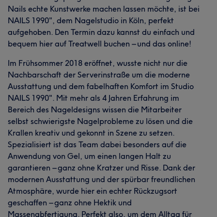
Nails echte Kunstwerke machen lassen möchte, ist bei
NAILS 1990", dem Nagelstudio in Köln, perfekt
aufgehoben. Den Termin dazu kannst du einfach und
bequem hier auf Treatwell buchen – und das online!
Im Frühsommer 2018 eröffnet, wusste nicht nur die
Nachbarschaft der Serverinstraße um die moderne
Was unsere Kunden über K1 sagen
Ausstattung und dem fabelhaften Komfort im Studio
NAILS 1990". Mit mehr als 4 Jahren Erfahrung im
Freundlich
11
Kompetent
8
Erfahren
8
Bereich des Nageldesigns wissen die Mitarbeiter
Professionell
7
selbst schwierigste Nagelprobleme zu lösen und die
Krallen kreativ und gekonnt in Szene zu setzen.
Spezialisiert ist das Team dabei besonders auf die
Anwendung von Gel, um einen langen Halt zu
garantieren – ganz ohne Kratzer und Risse. Dank der
modernen Ausstattung und der spürbar freundlichen
Atmosphäre, wurde hier ein echter Rückzugsort
geschaffen – ganz ohne Hektik und
Massenabfertigung. Perfekt also, um dem Alltag für