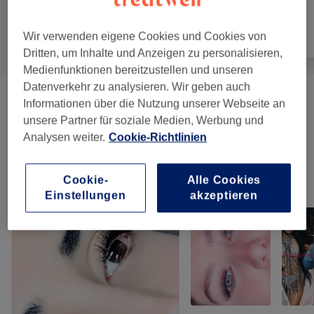
Wir verwenden eigene Cookies und Cookies von
Alle
Nägel
Gesicht
Dritten, um Inhalte und Anzeigen zu personalisieren,
Medienfunktionen bereitzustellen und unseren
Datenverkehr zu analysieren. Wir geben auch
Maniküre & Pediküre
(
9
)
ab 7 €
Informationen über die Nutzung unserer Webseite an
unsere Partner für soziale Medien, Werbung und
Nagelmodellagen
(
5
)
ab 5 €
Analysen weiter.
Cookie-Richtlinien
Cookie-
Alle Cookies
Unsere Arbeit
Einstellungen
akzeptieren
Bild anklicken für weitere Details