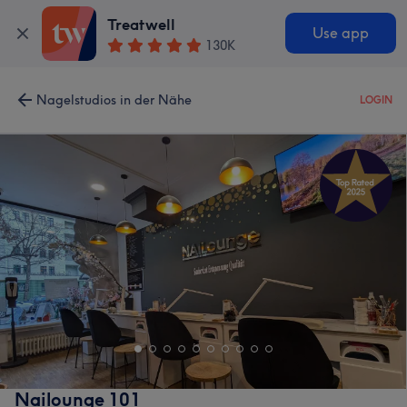
Treatwell
Use app
130K
Nagelstudios in der Nähe
LOGIN
Nailounge 101