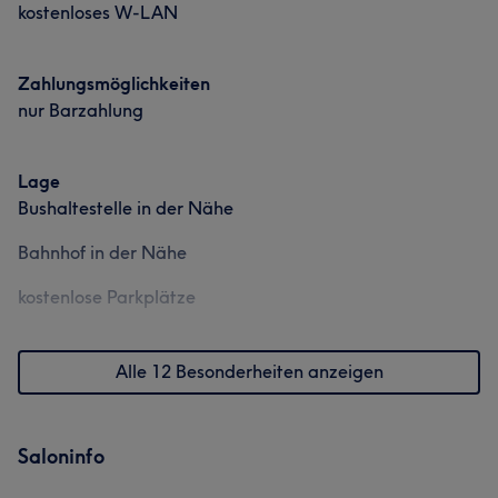
kostenloses W-LAN
Rücksichtsvoll
25
Professionell
24
Detailverliebt
24
Sympathisch
18
Zahlungsmöglichkeiten
nur Barzahlung
Lage
Bushaltestelle in der Nähe
Bahnhof in der Nähe
kostenlose Parkplätze
Alle 12 Besonderheiten anzeigen
Saloninfo
Was unsere Kunden über Lee sagen