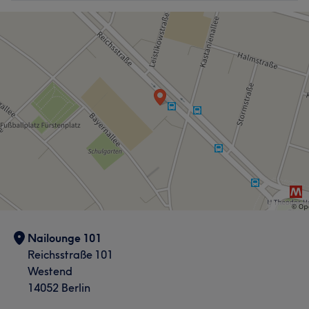
Professionell
67
Außergewöhnlich
46
Kompetent
43
Rücksichtsvoll
41
Nailounge 101
Reichsstraße 101
Westend
14052 Berlin