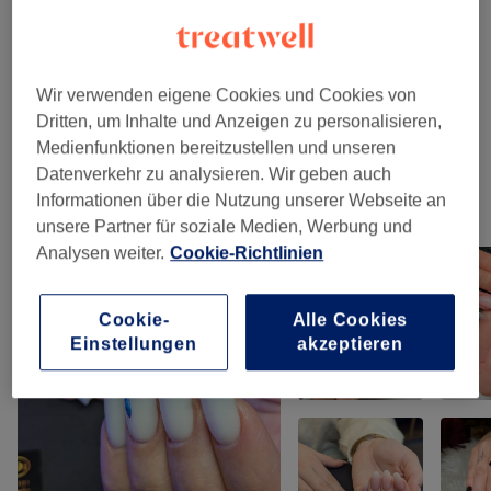
Nagelmodellage
(
4
)
ab 5 €
Maniküre & Pediküre
(
3
)
ab 15 €
Wir verwenden eigene Cookies und Cookies von
Dritten, um Inhalte und Anzeigen zu personalisieren,
Maniküre
(
2
)
ab 5 €
Medienfunktionen bereitzustellen und unseren
Datenverkehr zu analysieren. Wir geben auch
Informationen über die Nutzung unserer Webseite an
Unsere Arbeit
unsere Partner für soziale Medien, Werbung und
Bild anklicken für weitere Details
Analysen weiter.
Cookie-Richtlinien
Cookie-
Alle Cookies
Einstellungen
akzeptieren