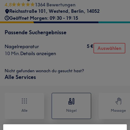
4,8
1364 Bewertungen
Reichsstraße 101
,
Westend
,
Berlin
,
14052
Geöffnet Morgen: 09:30 - 19:15
Passende Suchergebnisse
5 €
Nagelreparatur
Auswählen
10 Min.
Details anzeigen
Nicht gefunden wonach du gesucht hast?
Alle Services
Alle
Nägel
Massage