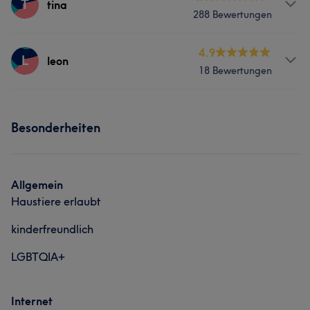
T
tina
288 Bewertungen
Nägel
Massage
Services
4.9
L
leon
Portfolio
18 Bewertungen
Nägel
Massage
Services
Portfolio
Besonderheiten
Nägel
Massage
Allgemein
Haustiere erlaubt
kinderfreundlich
LGBTQIA+
Was unsere Kunden über tina sagen
Internet