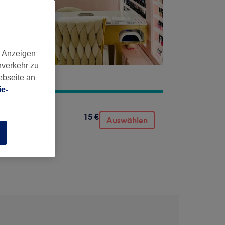
d Anzeigen
nverkehr zu
ebseite an
e-
15 €
Auswählen
n