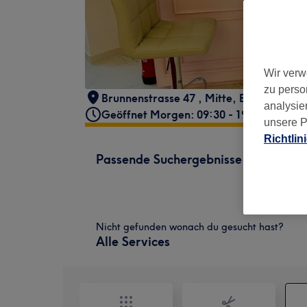
Wir verw
zu perso
Brunnenstrasse 47
,
Mitte
,
Berlin
,
10115
analysie
Geöffnet Morgen: 09:30 - 19:30
unsere P
Richtlin
Passende Suchergebnisse
Nicht gefunden wonach du gesucht hast?
Alle Services