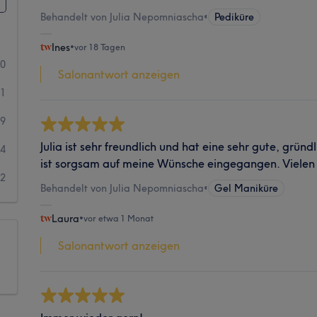
Behandelt von Julia Nepomniascha
•
Pediküre
Ines
•
vor 18 Tagen
60
Salonantwort anzeigen
21
9
Julia ist sehr freundlich und hat eine sehr gute, grün
4
ist sorgsam auf meine Wünsche eingegangen. Vielen
2
Behandelt von Julia Nepomniascha
•
Gel Maniküre
Laura
•
vor etwa 1 Monat
Salonantwort anzeigen