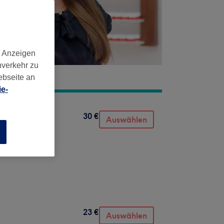
d Anzeigen
nverkehr zu
ebseite an
e-
30 €
Auswählen
n
23 €
Auswählen