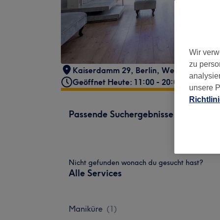
Wir verw
zu perso
Kaiserdamm 29
,
Berlin, Westend
,
1405
analysie
Geöffnet Heute: 11:00 - 20:00
unsere P
Richtlin
Passende Suchergebnisse
Nicht gefunden wonach du gesucht hast?
Alle Services
Maniküre
(
1
)