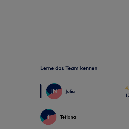
Lerne das Team kennen
4
JN
Julia
1
T
Tetiana