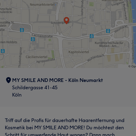
Was unsere Kunden über S.Arslan sagen
Was unsere Kunden über S. sagen
Professionell
17
Aufmerksam
15
Herzlich
14
Herzlich
13
Sympathisch
13
Kompetent
13
MY SMILE AND MORE - Köln Neumarkt
Kompetent
13
Schildergasse 41-45
Freundlich
12
Köln
Triff auf die Profis für dauerhafte Haarentfernung und
Kosmetik bei MY SMILE AND MORE! Du möchtest den
Schritt für umwerfende Haut wagen? Dann mach