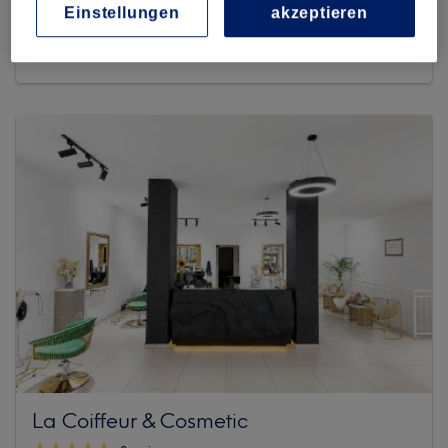
639 reviews
Einstellungen
akzeptieren
Gerhart-Hauptmann-Ring 62, 81737 München,
Ramersdorf-Perlach
La Coiffeur & Cosmetic