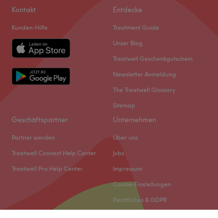
Kontakt
Entdecke
Kunden-Hilfe
Treatment Guide
Unser Blog
Treatwell Geschenkgutschein
Newsletter Anmeldung
The Treatwell Glossary
Sitemap
Geschäftspartner
Unternehmen
Partner werden
Über uns
Treatwell Connect Help Center
Jobs
Treatwell Pro Help Center
Impressum
Cookie-Einstellungen
Rechtliches & GDPR