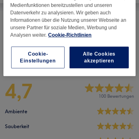
Medienfunktionen bereitzustellen und unseren
Datenverkehr zu analysieren. Wir geben auch
Informationen über die Nutzung unserer Webseite an
Gesichtsbehandlungen - IPL
(
7
)
ab 20 €
unsere Partner für soziale Medien, Werbung und
Analysen weiter.
Cookie-Richtlinien
Körperbehandlungen
(
1
)
ab 48 €
Cookie-
Alle Cookies
Einstellungen
akzeptieren
Salonbewertungen
4,7
100 Bewertungen
Ambiente
Sauberkeit