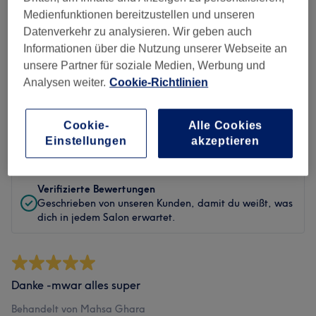
Sauberkeit
Medienfunktionen bereitzustellen und unseren
Datenverkehr zu analysieren. Wir geben auch
Service
Informationen über die Nutzung unserer Webseite an
unsere Partner für soziale Medien, Werbung und
Analysen weiter.
Cookie-Richtlinien
Bewertungen filtern
Cookie-
Alle Cookies
Bewertung
Nach Sternen filtern
Einstellungen
akzeptieren
Verifizierte Bewertungen
Geschrieben von unseren Kunden, damit du weißt, was
dich in jedem Salon erwartet.
Danke -mwar alles super
Behandelt von Mahsa Ghara