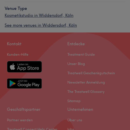
Venue Type
Kosmetikstudio in Widdersdorf, Köln
See more venues in Widdersdorf, Köln
Kontakt
Entdecke
Kunden-Hilfe
Treatment Guide
Unser Blog
Treatwell Geschenkgutschein
Newsletter Anmeldung
The Treatwell Glossary
Sitemap
Geschäftspartner
Unternehmen
Partner werden
Über uns
Treatwell Connect Help Center
Jobs