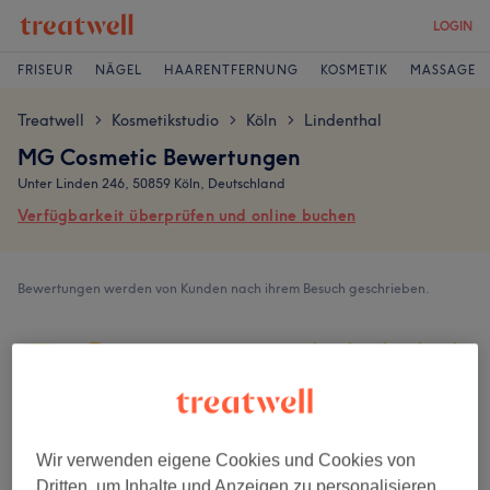
LOGIN
FRISEUR
NÄGEL
HAARENTFERNUNG
KOSMETIK
MASSAGE
Treatwell
Kosmetikstudio
Köln
Lindenthal
>
>
>
MG Cosmetic Bewertungen
Unter Linden 246, 50859 Köln, Deutschland
Verfügbarkeit überprüfen und online buchen
Bewertungen werden von Kunden nach ihrem Besuch geschrieben.
5,0
115 Bewertungen
Ambiente
Wir verwenden eigene Cookies und Cookies von
Dritten, um Inhalte und Anzeigen zu personalisieren,