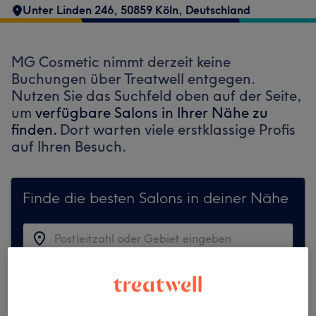
Unter Linden 246, 50859 Köln, Deutschland
MG Cosmetic nimmt derzeit keine
Buchungen über Treatwell entgegen.
Nutzen Sie das Suchfeld oben auf der Seite,
um
verfügbare Salons in Ihrer Nähe zu
finden.
Dort warten viele erstklassige Profis
auf Ihren Besuch.
Finde die besten Salons in deiner Nähe
Auf Treatwell finden