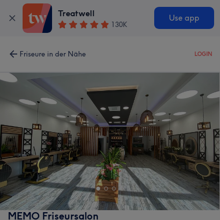
Treatwell
Use app
130K
Friseure in der Nähe
LOGIN
MEMO Friseursalon