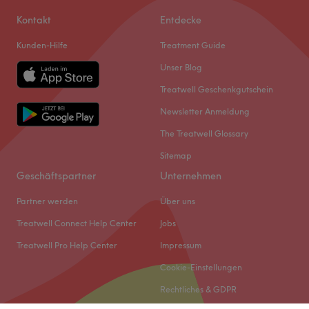
Kontakt
Entdecke
Kunden-Hilfe
Treatment Guide
Unser Blog
Treatwell Geschenkgutschein
Newsletter Anmeldung
The Treatwell Glossary
Sitemap
Geschäftspartner
Unternehmen
Partner werden
Über uns
Treatwell Connect Help Center
Jobs
Treatwell Pro Help Center
Impressum
Cookie-Einstellungen
Rechtliches & GDPR