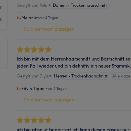
Gestylt von Pelin
•
Damen - Trockenhaarschnitt
0
Melanie
•
vor 3 Tagen
0
Salonantwort anzeigen
Ich bin mit dem Herrenhaarschnitt und Bartschnitt se
jeden Fall wieder und bin definitiv ein neuer Stammk
Gestylt von Diyar
•
Herren - Trockenhaarschnitt
Alle anze
Edvin Tiganj
•
vor 6 Tagen
Salonantwort anzeigen
ich bin absolut begeistert ich kann diesen Friseur nur