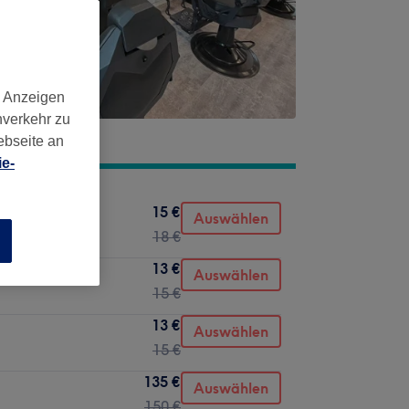
d Anzeigen
nverkehr zu
ebseite an
e-
15 €
Auswählen
18 €
n
13 €
Auswählen
15 €
13 €
Auswählen
15 €
135 €
Auswählen
150 €