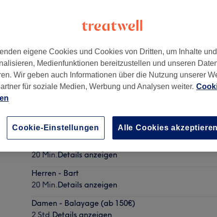
enden eigene Cookies und Cookies von Dritten, um Inhalte un
nalisieren, Medienfunktionen bereitzustellen und unseren Date
burg
,
22523
ren. Wir geben auch Informationen über die Nutzung unserer W
artner für soziale Medien, Werbung und Analysen weiter.
Cooki
ien
Herren - Trockenhaarschnitt
25 Min.
Details anzeigen
Cookie-Einstellungen
Alle Cookies akzeptiere
Jungs- Haarschnitt (bis 10 Jahre)
20 Min.
Details anzeigen
Herren - Bart
20 Min.
Details anzeigen
Damen - Balayage (ab 150€)
2 Std.
Details anzeigen