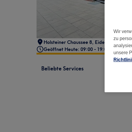
Wir verw
zu perso
Holsteiner Chaussee 8
,
Eidelstedt
,
Ham
analysie
Geöffnet Heute: 09:00 - 19:00
unsere P
Richtlin
Beliebte Services