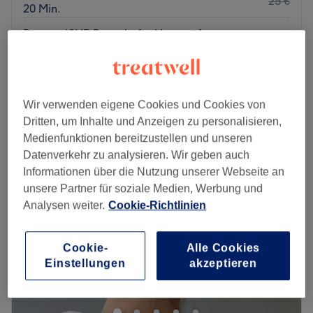
25 €
20 Min.
Damen / SHR Dauerhafte Haarentfernung -
15 €
Wangen
25 €
20 Min.
Schnellansicht Saloninfos
Wir verwenden eigene Cookies und Cookies von
Dritten, um Inhalte und Anzeigen zu personalisieren,
Montag
09:30
–
20:00
Medienfunktionen bereitzustellen und unseren
Dienstag
09:30
–
20:00
Datenverkehr zu analysieren. Wir geben auch
Mittwoch
09:30
–
20:00
Informationen über die Nutzung unserer Webseite an
Donnerstag
09:30
–
20:00
unsere Partner für soziale Medien, Werbung und
Freitag
09:30
–
20:00
Analysen weiter.
Cookie-Richtlinien
Samstag
09:30
–
20:00
Sonntag
Geschlossen
Cookie-
Alle Cookies
Es ist nicht immer leicht ein Kosmetikstudio zu finden, dem
Einstellungen
akzeptieren
man vertrauen kann. Einen Besuch bei Prime Cut & Beauty
Station Hamburg in Eimsbüttel wirst du garantiert nicht
bereuen! Hier kommst du auf den Genuss von