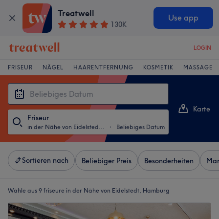
Treatwell
Use app
130K
LOGIN
FRISEUR
NÄGEL
HAARENTFERNUNG
KOSMETIK
MASSAGE
Karte
Friseur
Liste
in der Nähe von Eidelstedt, Hamburg
・
Beliebiges Datum
Sortieren nach
Beliebiger Preis
Besonderheiten
Mar
Wähle aus 9
friseure in der Nähe von Eidelstedt, Hamburg