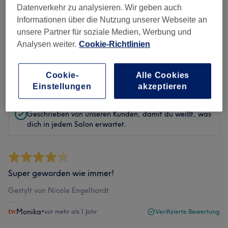
Datenverkehr zu analysieren. Wir geben auch
Informationen über die Nutzung unserer Webseite an
unsere Partner für soziale Medien, Werbung und
Bewertungen filtern
Analysen weiter.
Cookie-Richtlinien
Bewertung
Nach Sternen filtern
Cookie-
Alle Cookies
Einstellungen
akzeptieren
Verifizierte Bewertungen
Geschrieben von unseren Kunden, damit du weißt, was
dich in jedem Salon erwartet.
Super geworden wie immer!
Gestylt von Nicole Engelhardt
Monika
•
vor mehr als 1 Jahr
Verifizierte Bewertung