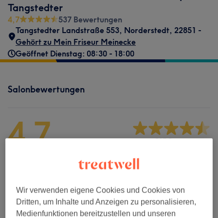
Tangstedter
4,7
537 Bewertungen
Tangstedter Landstraße 553
,
Norderstedt
,
22851 -
Gehört zu Mein Friseur Meinecke
Geöffnet Dienstag: 08:30 - 18:00
Salonbewertungen
4,7
537 Bewertungen
Ambiente
Sauberkeit
Wir verwenden eigene Cookies und Cookies von
Dritten, um Inhalte und Anzeigen zu personalisieren,
Service
Medienfunktionen bereitzustellen und unseren