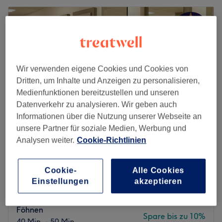
Wir verwenden eigene Cookies und Cookies von
Dritten, um Inhalte und Anzeigen zu personalisieren,
Medienfunktionen bereitzustellen und unseren
Datenverkehr zu analysieren. Wir geben auch
Informationen über die Nutzung unserer Webseite an
unsere Partner für soziale Medien, Werbung und
Analysen weiter.
Cookie-Richtlinien
Nastaran Salon
4,8
557 Bewertungen
Cookie-
Alle Cookies
Niendorf, Hamburg
Auf Karte anzeigen
Einstellungen
akzeptieren
Nebenzeiten
Damen - Waschen, Schneiden &
ab
45 €
Föhnen
Spare bis zu 10%
40 Min. - 50 Min.