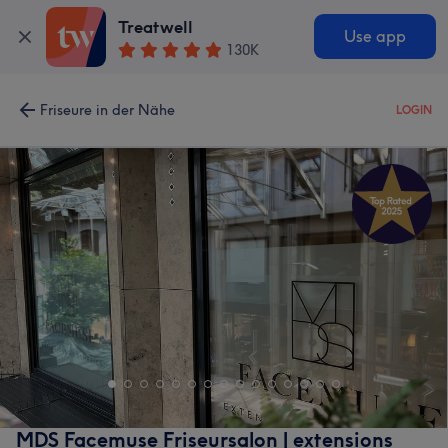
Treatwell
Use app
130K
Friseure in der Nähe
LOGIN
MDS Facemuse Friseursalon | extensions