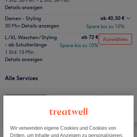
1 Std. 30 Min. - 2 Std. 30 Min.
Details anzeigen
ab
40,50 €
Damen - Styling
30 Min.
Details anzeigen
Spare bis zu 10%
ab
72 €
L/XL Waschen/ Styling
Auswählen
- ab Schulterlänge
Spare bis zu 10%
1 Std. 15 Min.
Details anzeigen
Alle Services
Alle
Friseur
Nägel
Wir verwenden eigene Cookies und Cookies von
Dritten, um Inhalte und Anzeigen zu personalisieren,