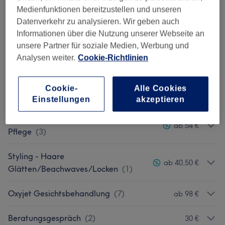
Hair Color Make Over
(
4
)
ab 480 €
Medienfunktionen bereitzustellen und unseren
Datenverkehr zu analysieren. Wir geben auch
Coloration
(
8
)
ab 35 €
Informationen über die Nutzung unserer Webseite an
unsere Partner für soziale Medien, Werbung und
Herren - Haarschnitte & Stylings
(
2
)
ab 15 €
Analysen weiter.
Cookie-Richtlinien
Haircut - Waschen, Schneiden, Föhnen
Cookie-
Alle Cookies
ab 80 €
Inkl.Pflege
(
3
)
Einstellungen
akzeptieren
Styling - Waschen & Föhnen Inkl.
ab 54 €
Pflege
(
3
)
Styling - Haare
ab 40,50 €
Glätten/Beachwaves/Locken
(
1
)
Oxyjet Gesichtsbehandlung
(
7
)
ab 98 €
Beratungsgespräch
(
2
)
30 €